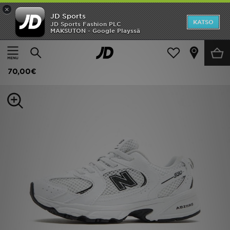
×
JD Sports
Etusivu
KATSO
JD Sports Fashion PLC
MAKSUTON - Google Playssä
Etusivu
Lapset
Lasten kengät (Koot 28-34)
Klassiset tennarit
Ale
New Balance 530 Vauvat
Uutuudet
70,00€
Naiset
Miehet
Lapset
Suosikit
Tuotemerkit
Inspiroidu
Jalkapallo