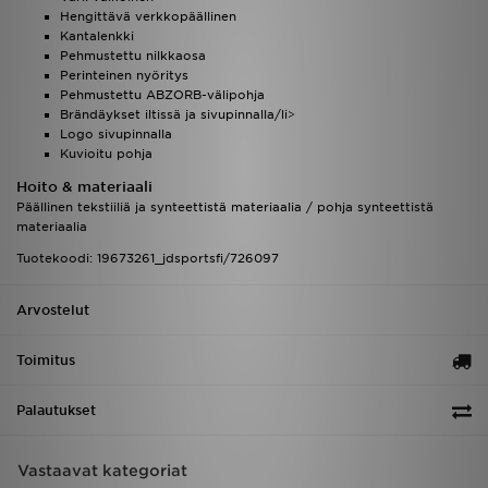
Hengittävä verkkopäällinen
Kantalenkki
Pehmustettu nilkkaosa
Perinteinen nyöritys
Pehmustettu ABZORB-välipohja
Brändäykset iltissä ja sivupinnalla/li>
Logo sivupinnalla
Kuvioitu pohja
Hoito & materiaali
Päällinen tekstiiliä ja synteettistä materiaalia / pohja synteettistä
materiaalia
Tuotekoodi: 19673261_jdsportsfi/726097
Arvostelut
Toimitus
Palautukset
Vastaavat kategoriat