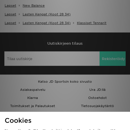
Lapset
New Balance
Lapset
Lasten Kengat (koot 28 34)
Lapset
Lasten Kengat (koot 28 34)
Klassiset Tennarit
Uutiskirjeen tilaus
Rekisteröidy
Katso JD Sportsin koko sivusto
Asiakaspalvelu
Ura JD:llä
Klarna
Ostoehdot
Toimitukset ja Palautukset
Tietosuojakäytäntö
Evästeet
Evästeasetukset
Cookies
Löydä myymälä
Opiskelijat