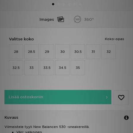
Urheilu
Images
360°
Lataa JD-sovellus
Valitse koko
Koko-opas
Minun JD
28
28.5
29
30
30.5
31
32
Minun viestini
Asiakaspalvelu ja tietoa
32.5
33
33.5
34.5
35
Lisää ostoskoriin
Kuvaus
Viimeistele tyyli New Balancen 530 -sneakereillä.
Väri: valkoinen