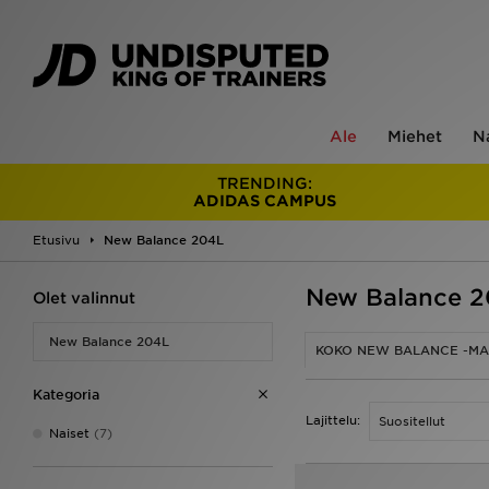
Ale
Miehet
N
TRENDING:
ADIDAS CAMPUS
Etusivu
New Balance 204L
New Balance 
Olet valinnut
New Balance 204L
KOKO NEW BALANCE -MA
Kategoria
Lajittelu:
Naiset
(7)