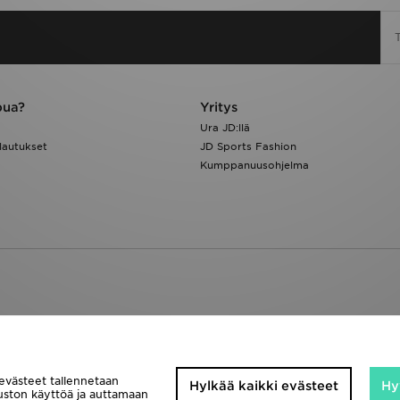
pua?
Yritys
Ura JD:llä
lautukset
JD Sports Fashion
Kumppanuusohjelma
 evästeet tallennetaan
Hylkää kaikki evästeet
Hy
vuston käyttöä ja auttamaan