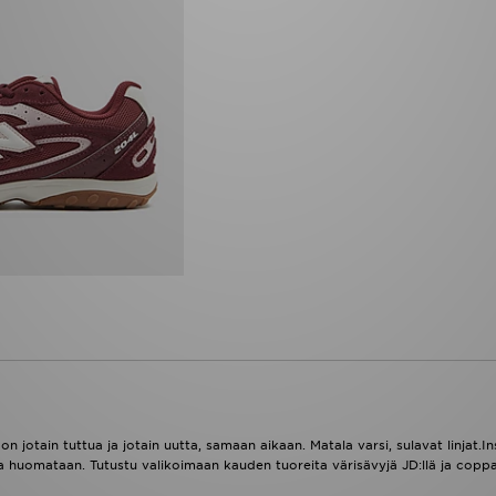
n jotain tuttua ja jotain uutta, samaan aikaan. Matala varsi, sulavat linjat.I
ka huomataan. Tutustu valikoimaan kauden tuoreita värisävyjä JD:llä ja copp