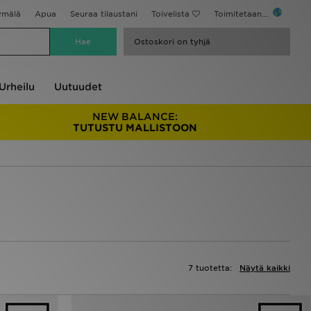
ymälä
Apua
Seuraa tilaustani
Toivelista
Toimitetaan...
Ostoskori on tyhjä
Urheilu
Uutuudet
NEW BALANCE:
TUTUSTU MALLISTOON
7 tuotetta:
Näytä kaikki