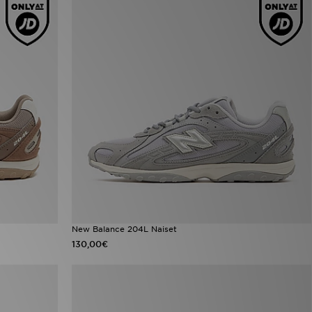
New Balance 204L Naiset
130,00€