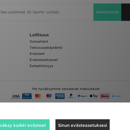
Rekisteröidy
Laillisuus
Ostoehdot
Tietosuojakäytäntö
Evästeet
Evästeasetukset
Esteettömyys
Me hyväksymme seuraavat maksutavat
väksy kaikki evästeet
Sinun evästeasetuksesi