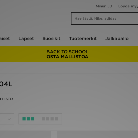
Minun JD
Löydä my
aiset
Lapset
Suosikit
Tuotemerkit
Jalkapallo
BACK TO SCHOOL
OSTA MALLISTOA
204L
LLISTO