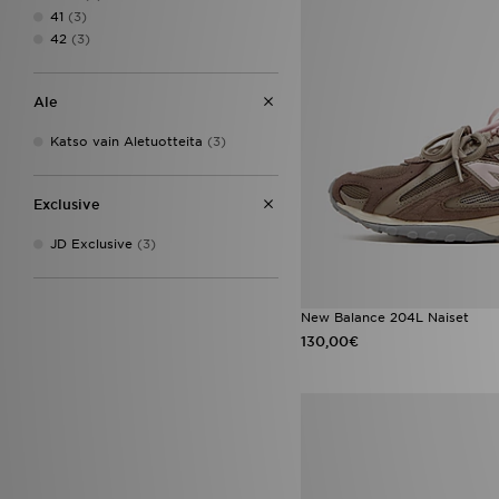
41
(3)
42
(3)
Ale
Katso vain Aletuotteita
(3)
Exclusive
JD Exclusive
(3)
New Balance 204L Naiset
130,00€