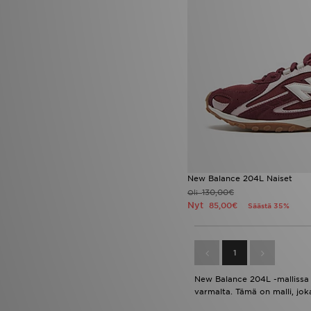
New Balance 204L Naiset
130,00€
Oli
Nyt
85,00€
Säästä 35%
1
New Balance 204L -mallissa o
varmalta. Tämä on malli, jo