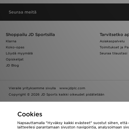
Seuraa meitä
Shoppailu JD Sportsilla
Tarvitsetko a
Klarna
Asiakaspalvelu
Koko-opas
Toimitukset ja Pa
Löydä myymälä
Seuraa tilaustasi
Opiskelijat
JD Blog
Vieraile yrityksemme sivulla
www.jdplc.com
Copyright © 2026 JD Sports kaikki oikeudet pidätetään
Powered by
Translate
Cookies
Napsauttamalla "Hyväksy kaikki evästeet" suostut siihen, että
laitteellesi parantamaan sivuston navigointia, analysoimaan si