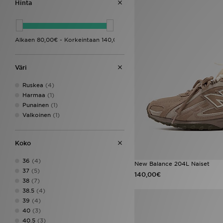
Hinta
Väri
Ruskea
(4)
Harmaa
(1)
Punainen
(1)
Valkoinen
(1)
Koko
36
(4)
New Balance 204L Naiset
37
(5)
140,00€
38
(7)
38.5
(4)
39
(4)
40
(3)
40.5
(3)