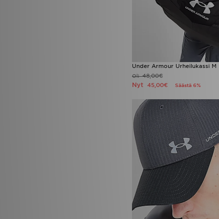
Under Armour Urheilukassi M
48,00€
Oli
Nyt
45,00€
Säästä 6%