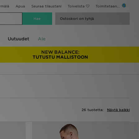
ymälä
Apua
Seuraa tilaustani
Toivelista
Toimitetaan...
Ostoskori on tyhjä
Uutuudet
Ale
NEW BALANCE:
TUTUSTU MALLISTOON
26 tuotetta:
Näytä kaikki