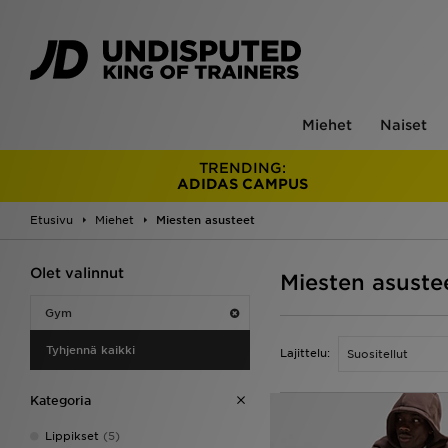
Miehet
Naiset
TRENDING:
ADIDAS CAMPUS
Etusivu
Miehet
Miesten asusteet
Olet valinnut
Miesten asuste
Gym
Tyhjennä kaikki
Lajittelu:
Kategoria
Lippikset
(5)