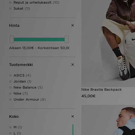
Reput ja urheilukassit
(10)
Sukat
(11)
Hinta
Tuotemerkki
ASICS
(4)
Jordan
(1)
New Balance
(5)
Nike Brasilia Backpack
Nike
(7)
45,00€
Under Armour
(9)
Koko
M
(1)
L
(1)