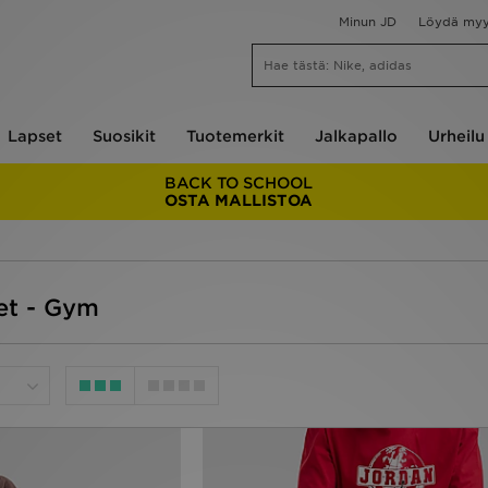
Minun JD
Löydä my
Lapset
Suosikit
Tuotemerkit
Jalkapallo
Urheilu
BACK TO SCHOOL
OSTA MALLISTOA
et - Gym