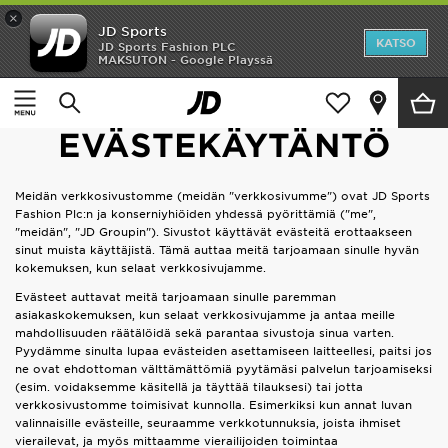
×
JD Sports
Etusivu
KATSO
JD Sports Fashion PLC
MAKSUTON - Google Playssä
Etusivu
Evästeet
Ale
Evästeet
Uutuudet
EVÄSTEKÄYTÄNTÖ
Naiset
Meidän verkkosivustomme (meidän "verkkosivumme") ovat JD Sports
Fashion Plc:n ja konserniyhiöiden yhdessä pyörittämiä ("me",
Miehet
"meidän", "JD Groupin"). Sivustot käyttävät evästeitä erottaakseen
sinut muista käyttäjistä. Tämä auttaa meitä tarjoamaan sinulle hyvän
Lapset
kokemuksen, kun selaat verkkosivujamme.
Evästeet auttavat meitä tarjoamaan sinulle paremman
Suosikit
asiakaskokemuksen, kun selaat verkkosivujamme ja antaa meille
mahdollisuuden räätälöidä sekä parantaa sivustoja sinua varten.
Pyydämme sinulta lupaa evästeiden asettamiseen laitteellesi, paitsi jos
Tuotemerkit
ne ovat ehdottoman välttämättömiä pyytämäsi palvelun tarjoamiseksi
(esim. voidaksemme käsitellä ja täyttää tilauksesi) tai jotta
Inspiroidu
verkkosivustomme toimisivat kunnolla. Esimerkiksi kun annat luvan
valinnaisille evästeille, seuraamme verkkotunnuksia, joista ihmiset
vierailevat, ja myös mittaamme vierailijoiden toimintaa
Jalkapallo