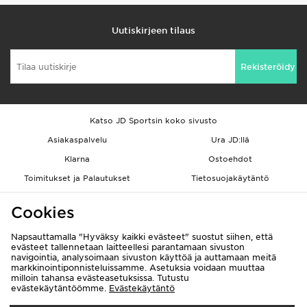
Uutiskirjeen tilaus
Rekisteröidy
Katso JD Sportsin koko sivusto
Asiakaspalvelu
Ura JD:llä
Klarna
Ostoehdot
Toimitukset ja Palautukset
Tietosuojakäytäntö
Evästeet
Evästeasetukset
Cookies
Löydä myymälä
Opiskelijat
Kumppanuusohjelma
JD Blog
Napsauttamalla "Hyväksy kaikki evästeet" suostut siihen, että
evästeet tallennetaan laitteellesi parantamaan sivuston
navigointia, analysoimaan sivuston käyttöä ja auttamaan meitä
markkinointiponnisteluissamme. Asetuksia voidaan muuttaa
milloin tahansa evästeasetuksissa. Tutustu
evästekäytäntöömme.
Evästekäytäntö