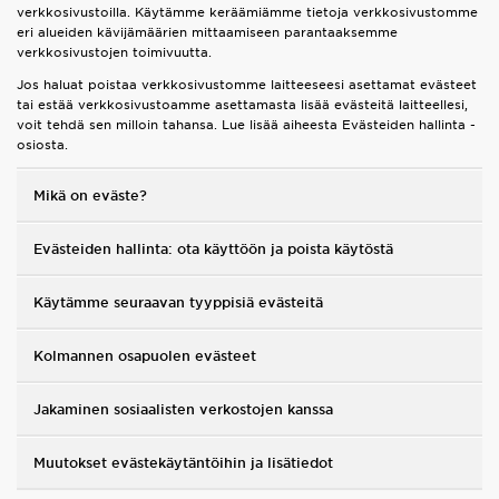
verkkosivustoilla. Käytämme keräämiämme tietoja verkkosivustomme
eri alueiden kävijämäärien mittaamiseen parantaaksemme
Urheilu
verkkosivustojen toimivuutta.
Jos haluat poistaa verkkosivustomme laitteeseesi asettamat evästeet
Lataa JD-sovellus
tai estää verkkosivustoamme asettamasta lisää evästeitä laitteellesi,
voit tehdä sen milloin tahansa. Lue lisää aiheesta Evästeiden hallinta -
osiosta.
Minun JD
Mikä on eväste?
Minun viestini
Evästeiden hallinta: ota käyttöön ja poista käytöstä
Asiakaspalvelu ja tietoa
Käytämme seuraavan tyyppisiä evästeitä
Kolmannen osapuolen evästeet
Jakaminen sosiaalisten verkostojen kanssa
Muutokset evästekäytäntöihin ja lisätiedot