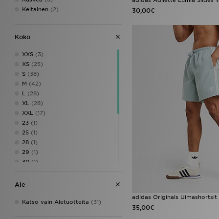
Keltainen
(2)
30,00€
Koko
XXS
(3)
XS
(25)
S
(38)
M
(42)
L
(28)
XL
(28)
XXL
(17)
23
(1)
25
(1)
28
(1)
29
(1)
30
(1)
31
(1)
33
(1)
Ale
34
(1)
adidas Originals Uimashortsit
35
(1)
Katso vain Aletuotteita
(31)
35,00€
36
(5)