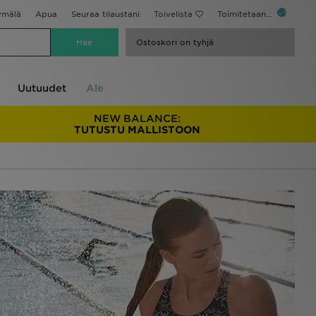
ymälä
Apua
Seuraa tilaustani
Toivelista
Toimitetaan...
Ostoskori on tyhjä
Uutuudet
Ale
NEW BALANCE:
TUTUSTU MALLISTOON