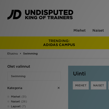
Miehet
Naiset
TRENDING:
ADIDAS CAMPUS
Etusivu
Swimming
Olet valinnut
Uinti
Swimming
MIEHET
NAISET
Kategoria
Miehet
(51)
Naiset
(26)
Lapset
(7)