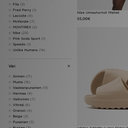
Fila
(3)
Fred Perry
(1)
Nike Uimashortsit Miehet
Lacoste
(4)
55,00€
McKenzie
(7)
MONTIREX
(2)
Nike
(23)
Pink Soda Sport
(1)
Speedo
(1)
Unlike Humans
(14)
Väri
Sininen
(17)
Musta
(16)
Vaaleanpunainen
(13)
Harmaa
(9)
Valkoinen
(7)
Vihreä
(6)
Oranssi
(4)
Beige
(3)
Punainen
(3)
Ruskea
(3)
adidas Adilette Lumia Slides