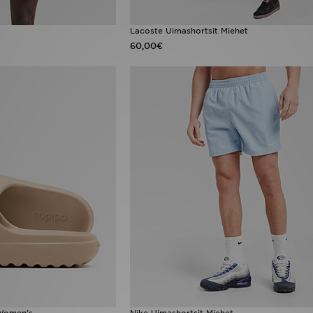
Lacoste Uimashortsit Miehet
60,00€
 Women's
Nike Uimashortsit Miehet