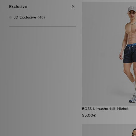
38
(4)
Exclusive
39
(8)
40
(8)
JD Exclusive
(48)
BOSS Uimashortsit Miehet
55,00€