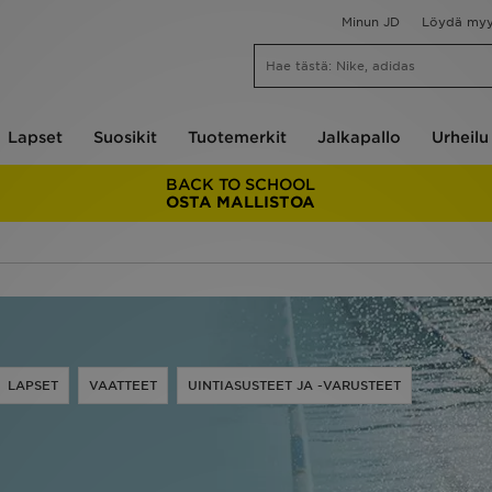
Minun JD
Löydä my
Lapset
Suosikit
Tuotemerkit
Jalkapallo
Urheilu
BACK TO SCHOOL
OSTA MALLISTOA
LAPSET
VAATTEET
UINTIASUSTEET JA -VARUSTEET