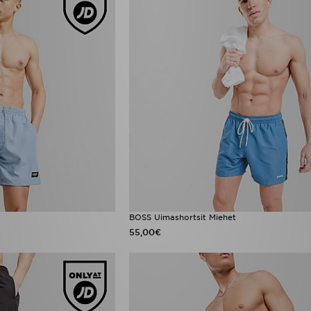
BOSS Uimashortsit Miehet
55,00€