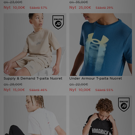
23,00€
35,00€
Oli
Oli
Nyt
Nyt
10,00€
25,00€
Säästä 57%
Säästä 29%
Urheilu
Lataa JD-sovellus
Minun JD
Minun viestini
Asiakaspalvelu ja tietoa
Supply & Demand T-paita Nuoret
Under Armour T-paita Nuoret
28,00€
22,00€
Oli
Oli
Nyt
Nyt
15,00€
10,00€
Säästä 46%
Säästä 55%