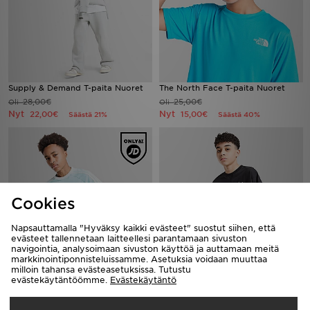
Supply & Demand T-paita Nuoret
The North Face T-paita Nuoret
28,00€
25,00€
Oli
Oli
Nyt
Nyt
22,00€
15,00€
Säästä 21%
Säästä 40%
Cookies
Napsauttamalla "Hyväksy kaikki evästeet" suostut siihen, että
evästeet tallennetaan laitteellesi parantamaan sivuston
navigointia, analysoimaan sivuston käyttöä ja auttamaan meitä
markkinointiponnisteluissamme. Asetuksia voidaan muuttaa
milloin tahansa evästeasetuksissa. Tutustu
adidas Originals T-paita Nuoret
adidas Originals T-paita Nuoret
evästekäytäntöömme.
Evästekäytäntö
25,00€
33,00€
Oli
Oli
Nyt
Nyt
18,00€
25,00€
Säästä 28%
Säästä 24%