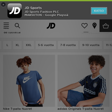
×
JD Sports
Etusivu
KATSO
JD Sports Fashion PLC
MAKSUTON - Google Playssä
Etusivu
Lapset
Ale
Ale | Lapset - T-Paidat
Suodata
Uutuudet
88 tuotetta
Naiset
L
XL
XXL
5-6 vuotta
7-8 vuotta
9-10 vuotta
11-1
Miehet
Lapset
Suosikit
Tuotemerkit
Inspiroidu
Nike T-paita Nuoret
adidas Originals T-paita Nuoret
Jalkapallo