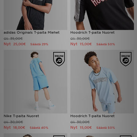
adidas Originals T-paita Miehet
Hoodrich T-paita Nuoret
35,00€
30,00€
Oli
Oli
Nyt
Nyt
25,00€
15,00€
Säästä 29%
Säästä 50%
Nike T-paita Nuoret
Hoodrich T-paita Nuoret
30,00€
30,00€
Oli
Oli
Nyt
Nyt
18,00€
15,00€
Säästä 40%
Säästä 50%