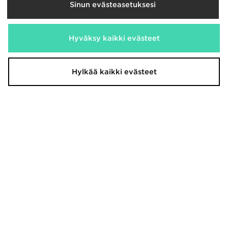
Sinun evästeasetuksesi
Hyväksy kaikki evästeet
Hylkää kaikki evästeet
The North Face T-paita Nuoret
Jordan T-paita Nuoret
30,00€
30,00€
Oli
Oli
Nyt
Nyt
15,00€
18,00€
Säästä 50%
Säästä 40%