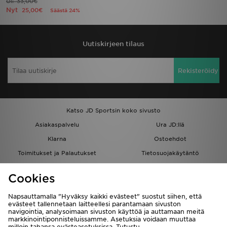
33,00€
Oli
Nyt
25,00€
Säästä 24%
Uutiskirjeen tilaus
Rekisteröidy
Katso JD Sportsin koko sivusto
Asiakaspalvelu
Ura JD:llä
Klarna
Ostoehdot
Toimitukset ja Palautukset
Tietosuojakäytäntö
Evästeet
Evästeasetukset
Cookies
Löydä myymälä
Opiskelijat
Kumppanuusohjelma
JD Blog
Napsauttamalla "Hyväksy kaikki evästeet" suostut siihen, että
evästeet tallennetaan laitteellesi parantamaan sivuston
navigointia, analysoimaan sivuston käyttöä ja auttamaan meitä
markkinointiponnisteluissamme. Asetuksia voidaan muuttaa
milloin tahansa evästeasetuksissa. Tutustu