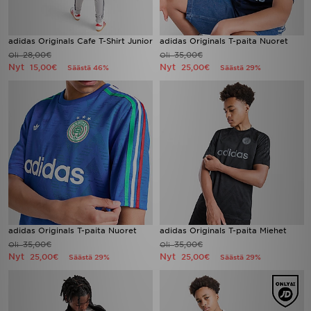
adidas Originals Cafe T-Shirt Junior
adidas Originals T-paita Nuoret
28,00€
35,00€
Oli
Oli
Nyt
Nyt
15,00€
25,00€
Säästä 46%
Säästä 29%
adidas Originals T-paita Nuoret
adidas Originals T-paita Miehet
35,00€
35,00€
Oli
Oli
Nyt
Nyt
25,00€
25,00€
Säästä 29%
Säästä 29%