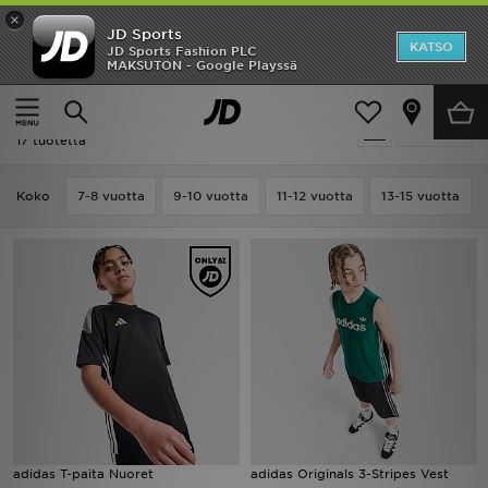
×
JD Sports
Etusivu
KATSO
JD Sports Fashion PLC
MAKSUTON - Google Playssä
Etusivu
Lapset
Ale
Ale | Lapset - Adidas T-Paidat
Suodata
Uutuudet
17 tuotetta
Naiset
Koko
7-8 vuotta
9-10 vuotta
11-12 vuotta
13-15 vuotta
Miehet
Lapset
Suosikit
Tuotemerkit
Inspiroidu
adidas T-paita Nuoret
adidas Originals 3-Stripes Vest
Jalkapallo