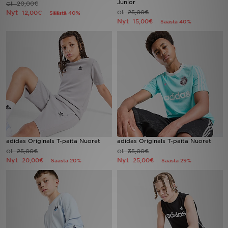
Junior
20,00€
Oli
Nyt
25,00€
12,00€
Oli
Säästä 40%
Nyt
15,00€
Säästä 40%
Urheilu
Lataa JD-sovellus
Minun JD
Minun viestini
Asiakaspalvelu ja tietoa
adidas Originals T-paita Nuoret
adidas Originals T-paita Nuoret
25,00€
35,00€
Oli
Oli
Nyt
Nyt
20,00€
25,00€
Säästä 20%
Säästä 29%