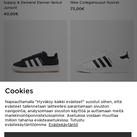
Supply & Demand Denver-farkut
Nike Collegehousut Nuoret
Juniorit
75,00€
40,00€
adidas Originals Campus 00s
adidas Originals Superstar II
Cookies
Lapset
120,00€
70,00€
Napsauttamalla "Hyväksy kaikki evästeet" suostut siihen, että
evästeet tallennetaan laitteellesi parantamaan sivuston
navigointia, analysoimaan sivuston käyttöä ja auttamaan meitä
markkinointiponnisteluissamme. Asetuksia voidaan muuttaa
milloin tahansa evästeasetuksissa. Tutustu
evästekäytäntöömme.
Evästekäytäntö