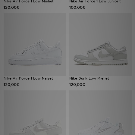
Nike Air Force 1 Low Miehet
Nike Air Force 1 Low Juniorit
120,00€
100,00€
Urheilu
Lataa JD-sovellus
Minun JD
Minun viestini
Asiakaspalvelu ja tietoa
Nike Air Force 1 Low Naiset
Nike Dunk Low Miehet
120,00€
120,00€