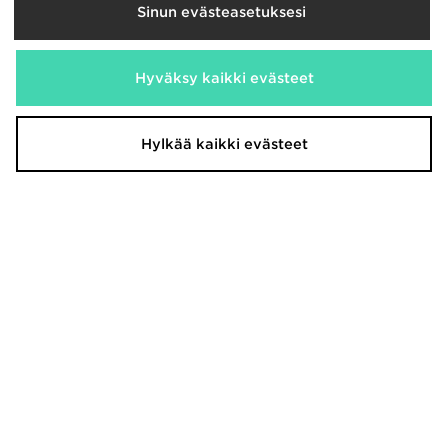
Sinun evästeasetuksesi
Hyväksy kaikki evästeet
Nike Air Force 1 Low Juniorit
Nike P-6000 Nuoret
100,00€
90,00€
Hylkää kaikki evästeet
Vans Knu Skool Nuoret
adidas Originals Campus 00s
Naiset
75,00€
110,00€