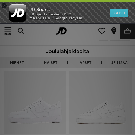
×
JD Sports
Etusivu
KATSO
JD Sports Fashion PLC
MAKSUTON - Google Playssä
Etusivu
Gifts
Ale
766 tuotetta
Suodata
Uutuudet
Joululahjaideoita
Naiset
MIEHET
NAISET
LAPSET
LUE LISÄÄ
Miehet
Lapset
Suosikit
Tuotemerkit
Inspiroidu
Jalkapallo