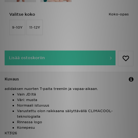
Valitse koko
Koko-opas
9-10Y
11-12Y
Lisää ostoskoriin
Kuvaus
adidaksen nuorten T-paita treeniin ja vapaa-aikaan.
Vain JD:ltä
Väri: musta
Normaali istuvuus
Varustettu olon raikkaana säilyttävällä CLIMACOOL-
teknologialla
Rinnassa logo
Konepesu
KT3126