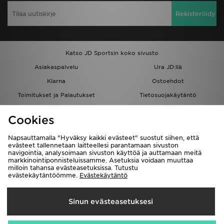
Rekisteröidy
Katso JD Sportsin koko sivusto
Asiakaspalvelu
Ura JD:llä
Klarna
Ostoehdot
Toimitukset ja Palautukset
Tietosuojakäytäntö
Evästeet
Evästeasetukset
Cookies
Löydä myymälä
Opiskelijat
Kumppanuusohjelma
JD Blog
Napsauttamalla "Hyväksy kaikki evästeet" suostut siihen, että
evästeet tallennetaan laitteellesi parantamaan sivuston
navigointia, analysoimaan sivuston käyttöä ja auttamaan meitä
markkinointiponnisteluissamme. Asetuksia voidaan muuttaa
milloin tahansa evästeasetuksissa. Tutustu
evästekäytäntöömme.
Evästekäytäntö
Toimitetaan
Sinun evästeasetuksesi
Suomi