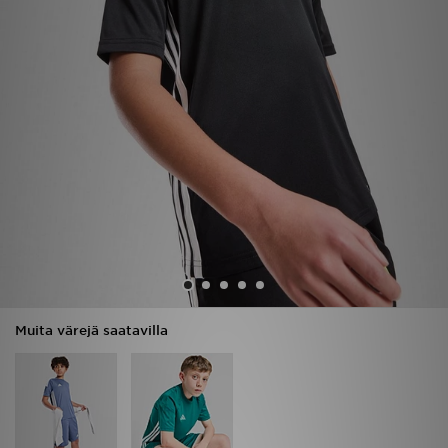
Urheilu
Lataa JD-sovellus
Minun JD
Minun viestini
Asiakaspalvelu ja tietoa
Muita värejä saatavilla