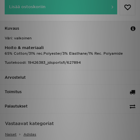
Lisää ostoskoriin
Kuvaus
Väri: valkoinen
Hoito & materiaali
65% Cotton/31% rec.Polyester/3% Elasthane/1% Rec. Polyamide
Tuotekoodi: 19426383_jdsportsfi/627894
Arvostelut
Toimitus
Palautukset
Vastaavat kategoriat
Naiset
Adidas