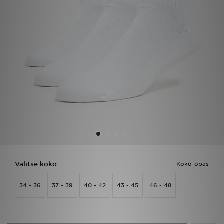
Urheilu
Lataa JD-sovellus
Minun JD
Minun viestini
Asiakaspalvelu ja tietoa
Valitse koko
Koko-opas
34 - 36
37 - 39
40 - 42
43 - 45
46 - 48