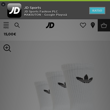
×
JD Sports
Etusivu
KATSO
JD Sports Fashion PLC
MAKSUTON - Google Playssä
Etusivu
Naiset
Naisten asusteet
Sukat
Ale
adidas Originals 3-Pack Crew Socks
Uutuudet
15,00€
Naiset
Miehet
Lapset
Suosikit
Tuotemerkit
Inspiroidu
Jalkapallo