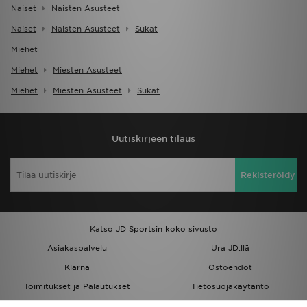
Naiset
Naisten Asusteet
Naiset
Naisten Asusteet
Sukat
Miehet
Miehet
Miesten Asusteet
Miehet
Miesten Asusteet
Sukat
Uutiskirjeen tilaus
Rekisteröidy
Katso JD Sportsin koko sivusto
Asiakaspalvelu
Ura JD:llä
Klarna
Ostoehdot
Toimitukset ja Palautukset
Tietosuojakäytäntö
Evästeet
Evästeasetukset