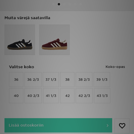
Urheilu
Muita värejä saatavilla
Lataa JD-sovellus
Minun JD
Minun viestini
Valitse koko
Koko-opas
Asiakaspalvelu ja tietoa
36
36 2/3
37 1/3
38
38 2/3
39 1/3
40
40 2/3
41 1/3
42
42 2/3
43 1/3
Lisää ostoskoriin