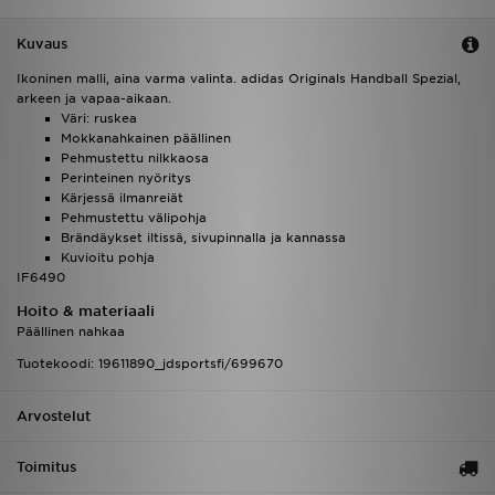
Kuvaus
Ikoninen malli, aina varma valinta. adidas Originals Handball Spezial,
arkeen ja vapaa-aikaan.
Väri: ruskea
Mokkanahkainen päällinen
Pehmustettu nilkkaosa
Perinteinen nyöritys
Kärjessä ilmanreiät
Pehmustettu välipohja
Brändäykset iltissä, sivupinnalla ja kannassa
Kuvioitu pohja
IF6490
Hoito & materiaali
Päällinen nahkaa
Tuotekoodi: 19611890_jdsportsfi/699670
Arvostelut
Toimitus