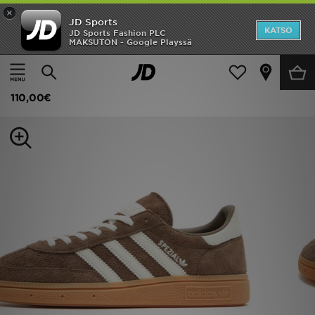
×
JD Sports
Etusivu
KATSO
JD Sports Fashion PLC
MAKSUTON - Google Playssä
Etusivu
Naiset
Naisten kengät
Tennarit
Ale
adidas Originals Handball Spezial Naiset
Uutuudet
110,00€
Naiset
Miehet
Lapset
Suosikit
Tuotemerkit
Inspiroidu
Jalkapallo