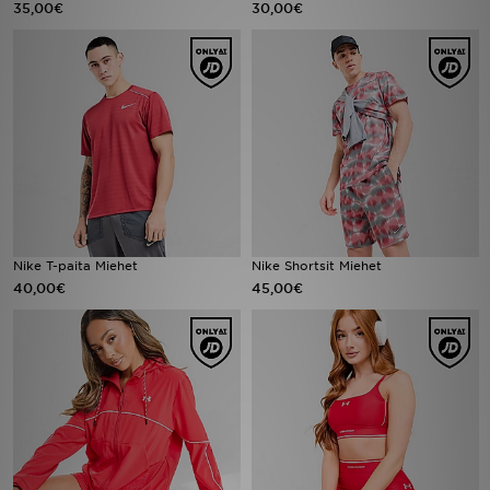
35,00€
30,00€
Urheilu
Lataa JD-sovellus
Minun JD
Minun viestini
Asiakaspalvelu ja tietoa
Nike T-paita Miehet
Nike Shortsit Miehet
40,00€
45,00€