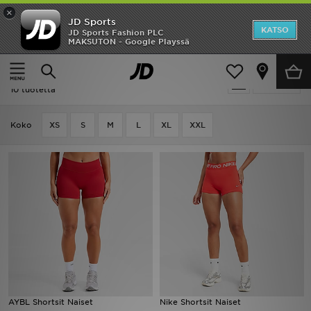
×
JD Sports
Etusivu
KATSO
JD Sports Fashion PLC
MAKSUTON - Google Playssä
Etusivu
Punainen Running
Ale
Punainen Running
Suodata
Uutuudet
10 tuotetta
Naiset
Koko
XS
S
M
L
XL
XXL
Miehet
Lapset
Suosikit
Tuotemerkit
Inspiroidu
AYBL Shortsit Naiset
Nike Shortsit Naiset
Jalkapallo