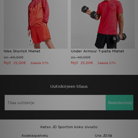
Nike Shortsit Miehet
Under Armour T-paita Miehet
40,00€
40,00€
Oli
Oli
Nyt
Nyt
25,00€
25,00€
Säästä 37%
Säästä 37%
Uutiskirjeen tilaus
Rekisteröidy
Katso JD Sportsin koko sivusto
Asiakaspalvelu
Ura JD:llä