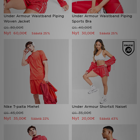
Under Armour Waistband Piping
Under Armour Waistband Piping
Woven Jacket
Sports Bra
80,00€
40,00€
Oli
Oli
Nyt
Nyt
60,00€
30,00€
Säästä 25%
Säästä 25%
Nike T-paita Miehet
Under Armour Shortsit Naiset
45,00€
35,00€
Oli
Oli
Nyt
Nyt
35,00€
20,00€
Säästä 22%
Säästä 43%