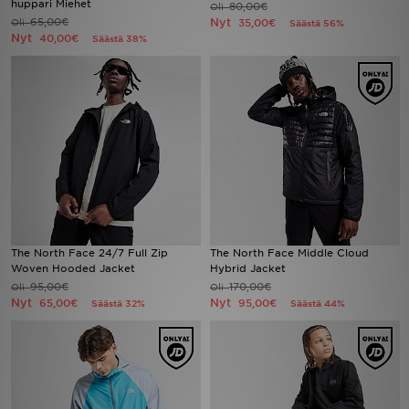
huppari Miehet
80,00€
Oli
65,00€
Nyt
Oli
35,00€
Säästä 56%
Nyt
40,00€
Säästä 38%
Urheilu
Lataa JD-sovellus
Minun JD
Minun viestini
Asiakaspalvelu ja tietoa
The North Face 24/7 Full Zip
The North Face Middle Cloud
Woven Hooded Jacket
Hybrid Jacket
95,00€
170,00€
Oli
Oli
Nyt
Nyt
65,00€
95,00€
Säästä 32%
Säästä 44%