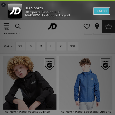
×
JD Sports
Etusivu
KATSO
JD Sports Fashion PLC
MAKSUTON - Google Playssä
Etusivu
Ale | The North Face Takit
Ale
Ale | The North Face Takit
Suodata
Uutuudet
16 tuotetta
Naiset
Koko
XS
S
M
L
XL
XXL
Miehet
Lapset
Suosikit
Tuotemerkit
Inspiroidu
The North Face Vetoketjullinen
The North Face Sadetakki Juniorit
Jalkapallo