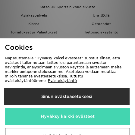
Katso JD Sportsin koko sivusto
Asiakaspalvelu
Ura JD:llä
Klarna
Ostoehdot
Toimitukset ja Palautukset
Tietosuojakäytäntö
Evästeet
Evästeasetukset
Cookies
Löydä myymälä
Opiskelijat
Kumppanuusohjelma
JD Blog
Napsauttamalla "Hyväksy kaikki evästeet" suostut siihen, että
evästeet tallennetaan laitteellesi parantamaan sivuston
navigointia, analysoimaan sivuston käyttöä ja auttamaan meitä
markkinointiponnisteluissamme. Asetuksia voidaan muuttaa
milloin tahansa evästeasetuksissa. Tutustu
evästekäytäntöömme.
Evästekäytäntö
Toimitetaan
Sinun evästeasetuksesi
Suomi
Me hyväksymme seuraavat maksutavat
Hyväksy kaikki evästeet
Vieraile yrityksemme sivulla
www.jdplc.com