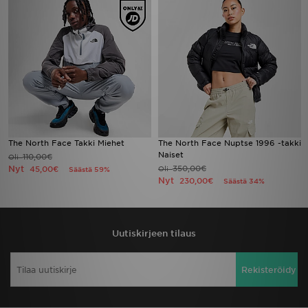
The North Face Takki Miehet
The North Face Nuptse 1996 -takki
Naiset
110,00€
Oli
Nyt
350,00€
45,00€
Oli
Säästä 59%
Nyt
230,00€
Säästä 34%
Uutiskirjeen tilaus
Rekisteröidy