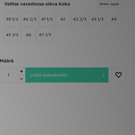
Valitse varastossa oleva koko
Koko-opas
39 1/3
40 2/3
41 1/3
42
42 2/3
43 1/3
44
45 1/3
46
47 1/3
Määrä
Lisää ostoskoriin