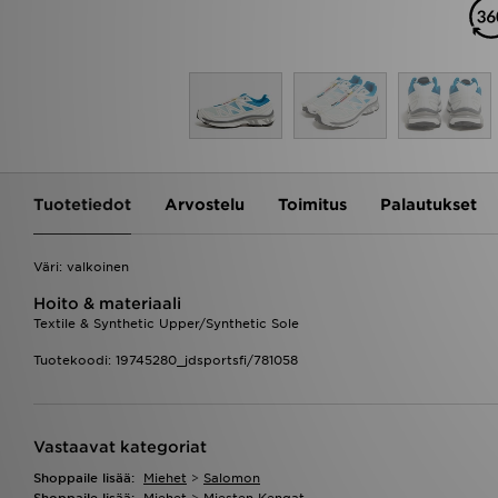
Tuotetiedot
Arvostelu
Toimitus
Palautukset
Väri: valkoinen
Hoito & materiaali
Textile & Synthetic Upper/Synthetic Sole
Tuotekoodi: 19745280_jdsportsfi/781058
Vastaavat kategoriat
Shoppaile lisää:
Miehet
>
Salomon
Shoppaile lisää:
Miehet
>
Miesten Kengat