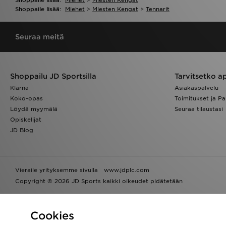
Shoppaile lisää:
Miehet
>
Miesten Kengat
>
Tennarit
Seuraa meitä
Shoppailu JD Sportsilla
Tarvitsetko a
Klarna
Asiakaspalvelu
Koko-opas
Toimitukset ja Pa
Löydä myymälä
Seuraa tilaustasi
Opiskelijat
JD Blog
Vieraile yrityksemme sivulla
www.jdplc.com
Copyright © 2026 JD Sports kaikki oikeudet pidätetään
Powered by
Translate
Cookies