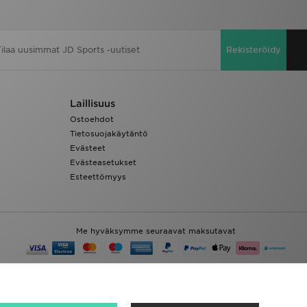
Rekisteröidy
Laillisuus
Ostoehdot
Tietosuojakäytäntö
Evästeet
Evästeasetukset
Esteettömyys
Me hyväksymme seuraavat maksutavat