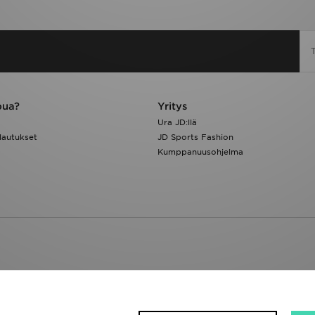
pua?
Yritys
Ura JD:llä
lautukset
JD Sports Fashion
Kumppanuusohjelma