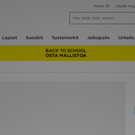
Minun JD
Löydä my
Lapset
Suosikit
Tuotemerkit
Jalkapallo
Urheilu
BACK TO SCHOOL
OSTA MALLISTOA