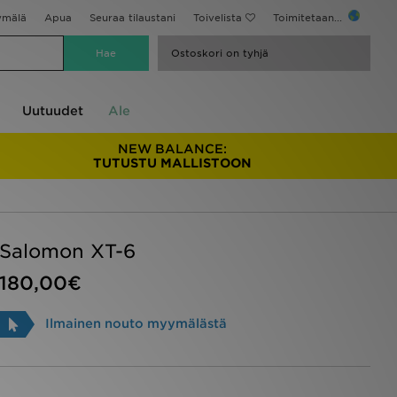
ymälä
Apua
Seuraa tilaustani
Toivelista
Toimitetaan...
Ostoskori on tyhjä
Uutuudet
Ale
NEW BALANCE:
TUTUSTU MALLISTOON
Salomon XT-6
180,00€
Ilmainen nouto myymälästä