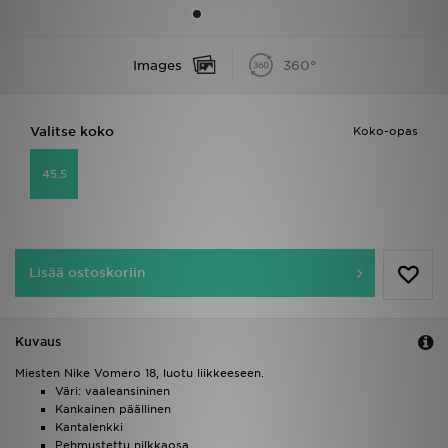
Urheilu
Images
360°
Lataa JD-sovellus
Valitse koko
Koko-opas
Minun JD
45.5
Minun viestini
Asiakaspalvelu ja tietoa
Lisää ostoskoriin
Kuvaus
Miesten Nike Vomero 18, luotu liikkeeseen.
Väri: vaaleansininen
Kankainen päällinen
Kantalenkki
Pehmustettu nilkkaosa