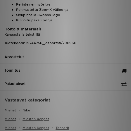
Perinteinen nyöritys
Pehmustettu ZoomX-välipohja
Sivupinnalla Swoosh-logo
Kuvioitu paksu pohja
Hoito & materiaali
Kangasta ja tekstiiliä
Tuotekoodi: 19744756_jdsportsfi/790960
Arvostelut
Toimitus
Palautukset
Vastaavat kategoriat
Miehet
Nike
Miehet
Miesten Kengat
Miehet
Miesten Kengat
Tennarit