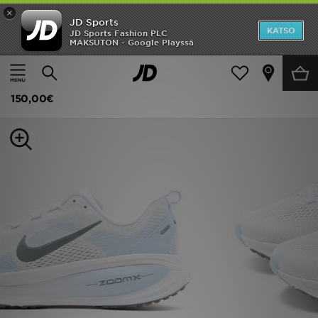
×
JD Sports
Etusivu
KATSO
JD Sports Fashion PLC
MAKSUTON - Google Playssä
Etusivu
Miehet
Miesten kengät
Tennarit
Ale
Nike Vomero 18 Miehet
Uutuudet
150,00€
Naiset
Miehet
Lapset
Suosikit
Tuotemerkit
Inspiroidu
Jalkapallo