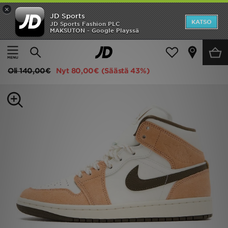
×
JD Sports
Etusivu
KATSO
JD Sports Fashion PLC
MAKSUTON - Google Playssä
Etusivu
Naiset
Naisten kengät
Tennarit
ALE
Jordan Air 1 Mid Naiset
Uutuudet
Oli
140,00€
Nyt
80,00€
(Säästä 43%)
Naiset
Miehet
Lapset
Suosikit
Tuotemerkit
Inspiroidu
Jalkapallo