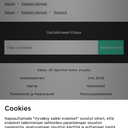
Naiset
Naisten Kengat
Naiset
Naisten Kengat
Tennarit
Uutiskirjeen tilaus
Rekisteröidy
Katso JD Sportsin koko sivusto
Asiakaspalvelu
Ura JD:llä
Klarna
Ostoehdot
Toimitukset ja Palautukset
Tietosuojakäytäntö
Evästeet
Evästeasetukset
Cookies
Löydä myymälä
Opiskelijat
Kumppanuusohjelma
JD Blog
Napsauttamalla "Hyväksy kaikki evästeet" suostut siihen, että
evästeet tallennetaan laitteellesi parantamaan sivuston
navigointia, analysoimaan sivuston käyttöä ja auttamaan meitä