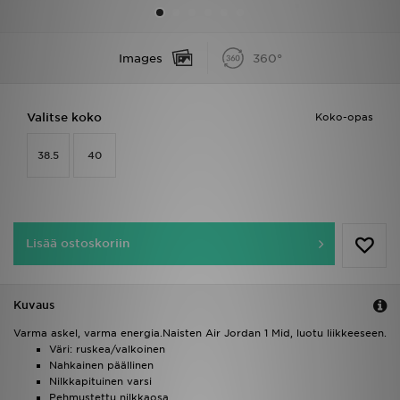
Urheilu
Images
360°
Lataa JD-sovellus
Valitse koko
Koko-opas
Minun JD
38.5
40
Minun viestini
Asiakaspalvelu ja tietoa
Lisää ostoskoriin
Kuvaus
Varma askel, varma energia.Naisten Air Jordan 1 Mid, luotu liikkeeseen.
Väri: ruskea/valkoinen
Nahkainen päällinen
Nilkkapituinen varsi
Pehmustettu nilkkaosa