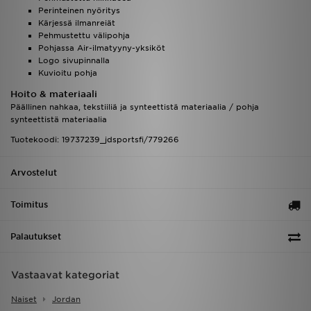
Perinteinen nyöritys
Kärjessä ilmanreiät
Pehmustettu välipohja
Pohjassa Air-ilmatyyny-yksiköt
Logo sivupinnalla
Kuvioitu pohja
Hoito & materiaali
Päällinen nahkaa, tekstiiliä ja synteettistä materiaalia / pohja
synteettistä materiaalia
Tuotekoodi: 19737239_jdsportsfi/779266
Arvostelut
Toimitus
Palautukset
Vastaavat kategoriat
Naiset
Jordan