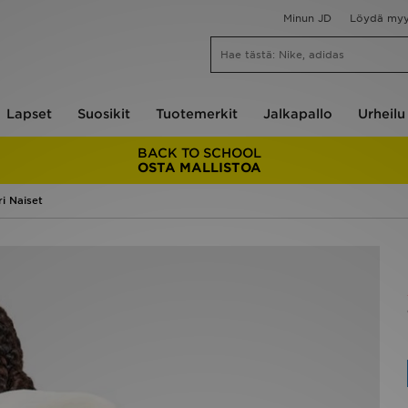
Minun JD
Löydä my
Lapset
Suosikit
Tuotemerkit
Jalkapallo
Urheilu
BACK TO SCHOOL
OSTA MALLISTOA
i Naiset