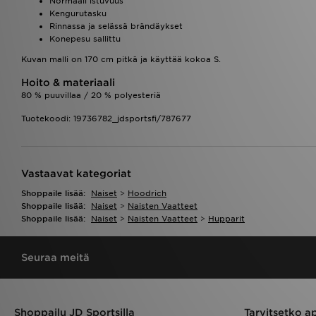
Normaali istuvuus
Kengurutasku
Rinnassa ja selässä brändäykset
Konepesu sallittu
Kuvan malli on 170 cm pitkä ja käyttää kokoa S.
Hoito & materiaali
80 % puuvillaa / 20 % polyesteriä
Tuotekoodi: 19736782_jdsportsfi/787677
Vastaavat kategoriat
Shoppaile lisää:
Naiset
>
Hoodrich
Shoppaile lisää:
Naiset
>
Naisten Vaatteet
Shoppaile lisää:
Naiset
>
Naisten Vaatteet
>
Hupparit
Seuraa meitä
Shoppailu JD Sportsilla
Tarvitsetko a