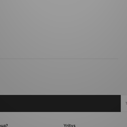
pua?
Yritys