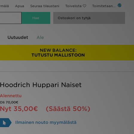
ymälä
Apua
Seuraa tilaustani
Toivelista
Toimitetaan...
Ostoskori on tyhjä
Uutuudet
Ale
NEW BALANCE:
TUTUSTU MALLISTOON
Hoodrich Huppari Naiset
Alennettu
Oli
70,00€
Nyt
35,00€
(Säästä 50%)
Ilmainen nouto myymälästä