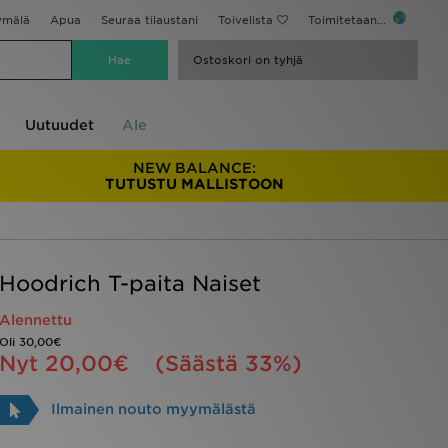
ymälä
Apua
Seuraa tilaustani
Toivelista
Toimitetaan...
Ostoskori on tyhjä
Uutuudet
Ale
NEW BALANCE:
TUTUSTU MALLISTOON
Hoodrich T-paita Naiset
Alennettu
Oli
30,00€
Nyt
20,00€
(Säästä 33%)
Ilmainen nouto myymälästä