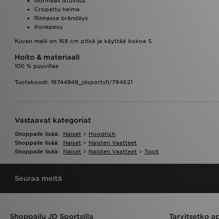
Normaali istuvuus
Cropattu helma
Rinnassa brändäys
Konepesu
Kuvan malli on 168 cm pitkä ja käyttää kokoa S.
Hoito & materiaali
100 % puuvillaa
Tuotekoodi: 19744848_jdsportsfi/794621
Vastaavat kategoriat
Shoppaile lisää:
Naiset
>
Hoodrich
Shoppaile lisää:
Naiset
>
Naisten Vaatteet
Shoppaile lisää:
Naiset
>
Naisten Vaatteet
>
Topit
Seuraa meitä
Shoppailu JD Sportsilla
Tarvitsetko a