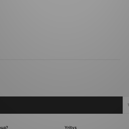
pua?
Yritys