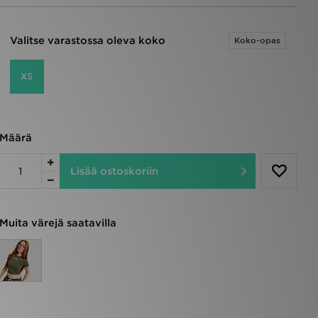
Valitse varastossa oleva koko
Koko-opas
XS
Määrä
Lisää ostoskoriin
Muita värejä saatavilla