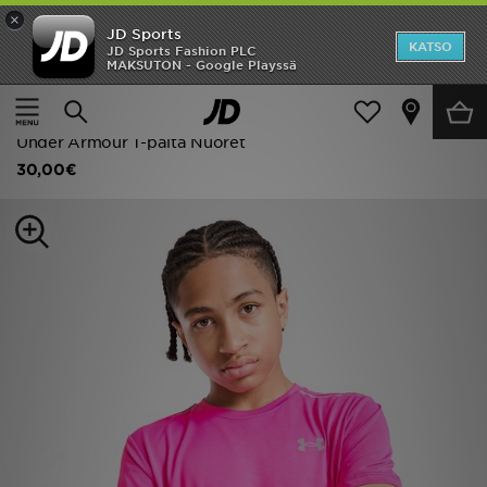
×
JD Sports
Etusivu
KATSO
JD Sports Fashion PLC
MAKSUTON - Google Playssä
Etusivu
Lapset
Juniori Vaatteet (8-15-vuotiaat)
Ale
T-paidat ja poolopaidat
Uutuudet
Under Armour T-paita Nuoret
30,00€
Naiset
Miehet
Lapset
Suosikit
Tuotemerkit
Inspiroidu
Jalkapallo