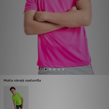
Urheilu
Lataa JD-sovellus
Minun JD
Minun viestini
Asiakaspalvelu ja tietoa
Muita värejä saatavilla