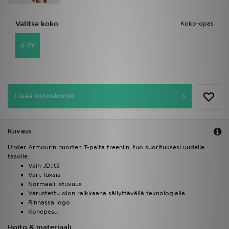
Valitse koko
Koko-opas
6-7Y
Lisää ostoskoriin
Kuvaus
Under Armourin nuorten T-paita treeniin, tuo suorituksesi uudelle
tasolle.
Vain JD:ltä
Väri: fuksia
Normaali istuvuus
Varustettu olon raikkaana säilyttävällä teknologialla
Rinnassa logo
Konepesu
Hoito & materiaali