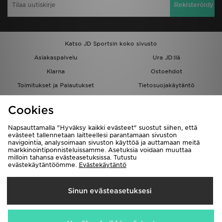
Rekisteröidy
Katso JD Sportsin koko sivusto
Asiakaspalvelu
Ura JD:llä
Klarna
Ostoehdot
Toimitukset ja Palautukset
Tietosuojakäytäntö
Evästeet
Evästeasetukset
Cookies
Löydä myymälä
Opiskelijat
Kumppanuusohjelma
JD Blog
Napsauttamalla "Hyväksy kaikki evästeet" suostut siihen, että
evästeet tallennetaan laitteellesi parantamaan sivuston
navigointia, analysoimaan sivuston käyttöä ja auttamaan meitä
markkinointiponnisteluissamme. Asetuksia voidaan muuttaa
milloin tahansa evästeasetuksissa. Tutustu
evästekäytäntöömme.
Evästekäytäntö
Toimitetaan
Sinun evästeasetuksesi
Suomi
Me hyväksymme seuraavat maksutavat