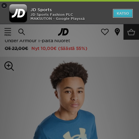
×
JD Sports
Etusivu
KATSO
JD Sports Fashion PLC
MAKSUTON - Google Playssä
Etusivu
Lapset
Juniori Vaatteet (8-15-vuotiaat)
Ale
T-paidat ja poolopaidat
Uutuudet
Under Armour T-paita Nuoret
Oli
22,00€
Nyt
10,00€
(Säästä 55%)
Naiset
Miehet
Lapset
Suosikit
Tuotemerkit
Inspiroidu
Jalkapallo