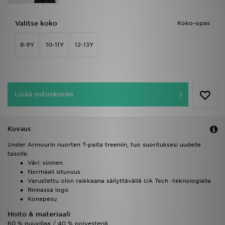
Valitse koko
Koko-opas
8-9Y
10-11Y
12-13Y
Lisää ostoskoriin
Kuvaus
Under Armourin nuorten T-paita treeniin, tuo suorituksesi uudelle
tasolle.
Väri: sininen
Normaali istuvuus
Varustettu olon raikkaana säilyttävällä UA Tech -teknologialla
Rinnassa logo
Konepesu
Hoito & materiaali
60 % puuvillaa / 40 % polyesteriä