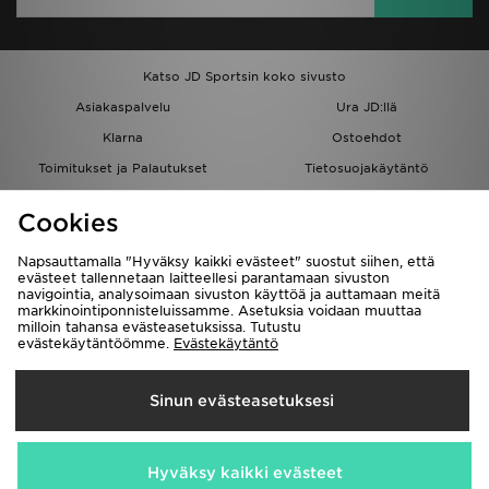
Katso JD Sportsin koko sivusto
Asiakaspalvelu
Ura JD:llä
Klarna
Ostoehdot
Toimitukset ja Palautukset
Tietosuojakäytäntö
Evästeet
Evästeasetukset
Cookies
Löydä myymälä
Opiskelijat
Kumppanuusohjelma
JD Blog
Napsauttamalla "Hyväksy kaikki evästeet" suostut siihen, että
evästeet tallennetaan laitteellesi parantamaan sivuston
navigointia, analysoimaan sivuston käyttöä ja auttamaan meitä
markkinointiponnisteluissamme. Asetuksia voidaan muuttaa
milloin tahansa evästeasetuksissa. Tutustu
evästekäytäntöömme.
Evästekäytäntö
Toimitetaan
Sinun evästeasetuksesi
Suomi
Me hyväksymme seuraavat maksutavat
Hyväksy kaikki evästeet