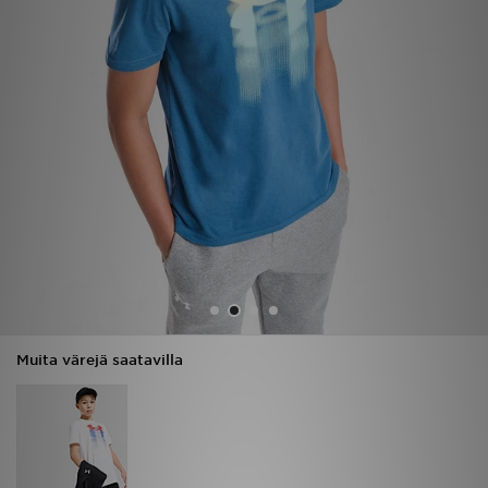
Urheilu
Lataa JD-sovellus
Minun JD
Minun viestini
Asiakaspalvelu ja tietoa
Muita värejä saatavilla