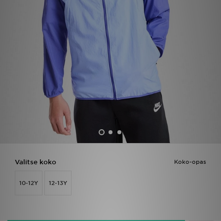
Urheilu
Lataa JD-sovellus
Minun JD
Minun viestini
Asiakaspalvelu ja tietoa
Valitse koko
Koko-opas
10-12Y
12-13Y