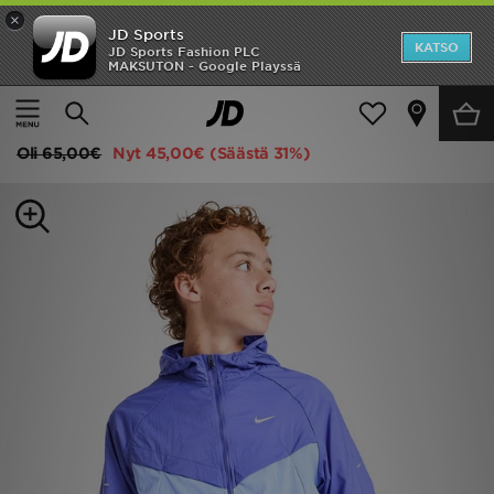
×
JD Sports
Etusivu
KATSO
JD Sports Fashion PLC
MAKSUTON - Google Playssä
Etusivu
Lapset
Juniori Vaatteet (8-15-vuotiaat)
Takit
Ale
Nike Stride Jacket Junior
Uutuudet
Oli
65,00€
Nyt
45,00€
(Säästä 31%)
Naiset
Miehet
Lapset
Suosikit
Tuotemerkit
Inspiroidu
Jalkapallo