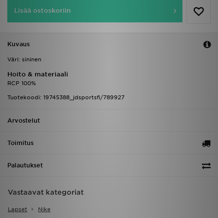
Lisää ostoskoriin
Kuvaus
Väri: sininen
Hoito & materiaali
RCP 100%
Tuotekoodi: 19745388_jdsportsfi/789927
Arvostelut
Toimitus
Palautukset
Vastaavat kategoriat
Lapset
Nike