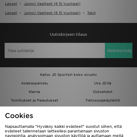
Lapset
Juniori Vaatteet (8 15 Vuotiaat)
Lapset
Juniori Vaatteet (8 15 Vuotiaat)
Takit
Uutiskirjeen tilaus
Rekisteröidy
Katso JD Sportsin koko sivusto
Asiakaspalvelu
Ura JD:llä
Klarna
Ostoehdot
Toimitukset ja Palautukset
Tietosuojakäytäntö
Evästeet
Evästeasetukset
Cookies
Löydä myymälä
Opiskelijat
Kumppanuusohjelma
JD Blog
Napsauttamalla "Hyväksy kaikki evästeet" suostut siihen, että
evästeet tallennetaan laitteellesi parantamaan sivuston
navigointia, analysoimaan sivuston käyttöä ja auttamaan meitä