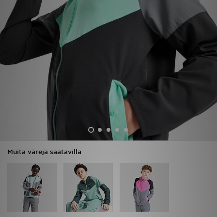
Urheilu
Lataa JD-sovellus
Minun JD
Minun viestini
Asiakaspalvelu ja tietoa
Muita värejä saatavilla