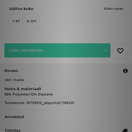
Valitse koko
Koko-opas
7-8Y
8-10Y
Lisää ostoskoriin
Kuvaus
Väri: musta
Hoito & materiaali
88% Polyester/12% Elastane
Tuotekoodi: 19739912_jdsportsfi/789120
Arvostelut
Toimitus