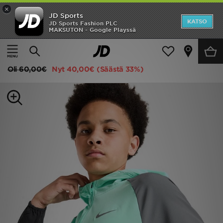
×
JD Sports
Etusivu
KATSO
JD Sports Fashion PLC
MAKSUTON - Google Playssä
Etusivu
Lapset
Juniori Vaatteet (8-15-vuotiaat)
Takit
Ale
Nike Miler Colourblock Jacket Junior
Uutuudet
Oli
60,00€
Nyt
40,00€
(Säästä 33%)
Naiset
Miehet
Lapset
Suosikit
Tuotemerkit
Inspiroidu
Jalkapallo