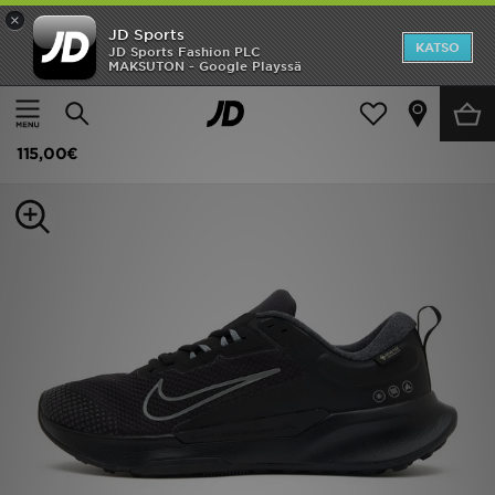
×
JD Sports
Etusivu
KATSO
JD Sports Fashion PLC
MAKSUTON - Google Playssä
Etusivu
Miehet
Miesten kengät
Tennarit
Ale
Nike Juniper Trail GORE-TEX
Uutuudet
115,00€
Naiset
Miehet
Lapset
Suosikit
Tuotemerkit
Inspiroidu
Jalkapallo