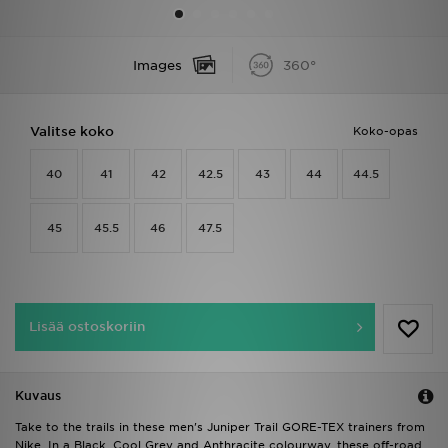
Urheilu
Images
360°
Lataa JD-sovellus
Valitse koko
Koko-opas
Minun JD
40
41
42
42.5
43
44
44.5
Minun viestini
Asiakaspalvelu ja tietoa
45
45.5
46
47.5
Lisää ostoskoriin
Kuvaus
Take to the trails in these men's Juniper Trail GORE-TEX trainers from
Nike. In a Black, Cool Grey and Anthracite colourway, these off-road