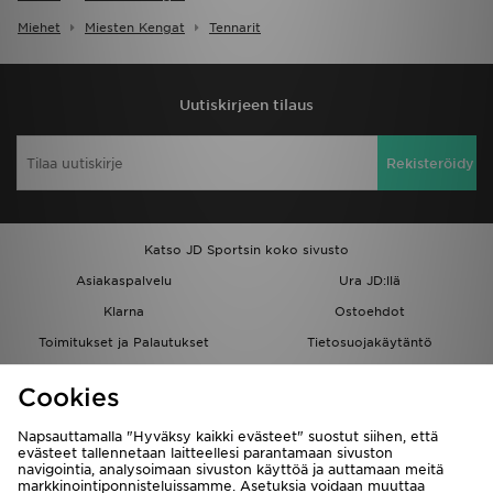
Miehet
Miesten Kengat
Tennarit
Uutiskirjeen tilaus
Rekisteröidy
Katso JD Sportsin koko sivusto
Asiakaspalvelu
Ura JD:llä
Klarna
Ostoehdot
Toimitukset ja Palautukset
Tietosuojakäytäntö
Evästeet
Evästeasetukset
Cookies
Löydä myymälä
Opiskelijat
Kumppanuusohjelma
JD Blog
Napsauttamalla "Hyväksy kaikki evästeet" suostut siihen, että
evästeet tallennetaan laitteellesi parantamaan sivuston
navigointia, analysoimaan sivuston käyttöä ja auttamaan meitä
markkinointiponnisteluissamme. Asetuksia voidaan muuttaa