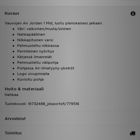
Kuvaus
Vauvojen Air Jordan 1 Mid, luotu pienokaisesi jalkaan.
Väri: valkoinen/musta/sininen
Nahkapäällinen
Nilkkapituinen varsi
Pehmustettu nilkkaosa
Perinteinen nyöritys
Kärjessä ilmanreiät
Pehmustettu välipohja
Pohjassa Air-ilmatyyny-yksiköt
Logo sivupinnalla
Kuvioitu pohja
Hoito & materiaali
Nahkaa
Tuotekoodi: 19732488_jdsportsfi/779516
Arvostelut
Toimitus