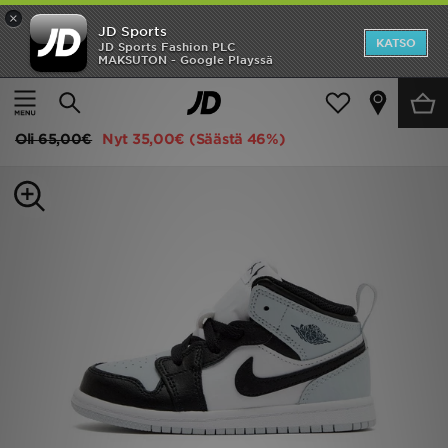
×
JD Sports
Etusivu
KATSO
JD Sports Fashion PLC
MAKSUTON - Google Playssä
Etusivu
Lapset
Vauvojen kengät (Koot 16-27)
Kaikki tennarit
Ale
Jordan Air 1 Mid Vauvat
Uutuudet
Oli
65,00€
Nyt
35,00€
(Säästä 46%)
Naiset
Miehet
Lapset
Suosikit
Tuotemerkit
Inspiroidu
Jalkapallo