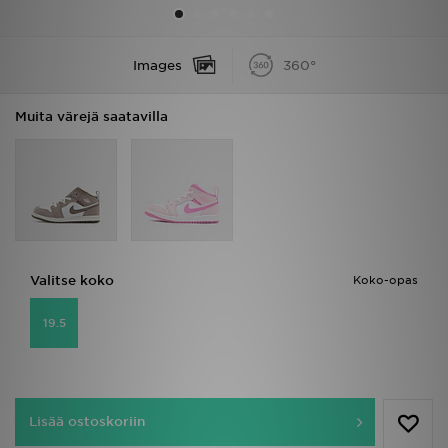
Urheilu
Images
360°
Lataa JD-sovellus
Muita värejä saatavilla
Minun JD
Minun viestini
Asiakaspalvelu ja tietoa
Valitse koko
Koko-opas
19.5
Lisää ostoskoriin