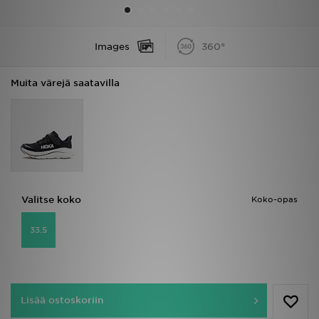
Urheilu
Images
360°
Lataa JD-sovellus
Muita värejä saatavilla
Minun JD
Minun viestini
Asiakaspalvelu ja tietoa
Valitse koko
Koko-opas
33.5
Lisää ostoskoriin