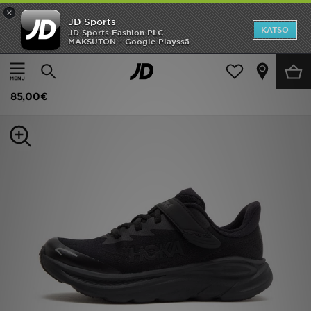
×
JD Sports
Etusivu
KATSO
JD Sports Fashion PLC
MAKSUTON - Google Playssä
Etusivu
Lapset
Lasten kengät (Koot 28-34)
Kaikki Tennarit
Ale
HOKA Clifton 10 Lapset
Uutuudet
85,00€
Naiset
Miehet
Lapset
Suosikit
Tuotemerkit
Inspiroidu
Jalkapallo