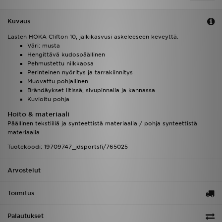
Kuvaus
Lasten HOKA Clifton 10, jälkikasvusi askeleeseen keveyttä.
Väri: musta
Hengittävä kudospäällinen
Pehmustettu nilkkaosa
Perinteinen nyöritys ja tarrakiinnitys
Muovattu pohjallinen
Brändäykset iltissä, sivupinnalla ja kannassa
Kuvioitu pohja
Hoito & materiaali
Päällinen tekstiiliä ja synteettistä materiaalia / pohja synteettistä
materiaalia
Tuotekoodi: 19709747_jdsportsfi/765025
Arvostelut
Toimitus
Palautukset