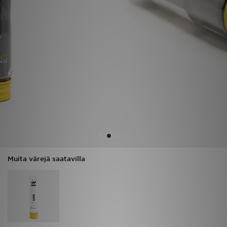
Urheilu
Lataa JD-sovellus
Minun JD
Minun viestini
Asiakaspalvelu ja tietoa
Muita värejä saatavilla