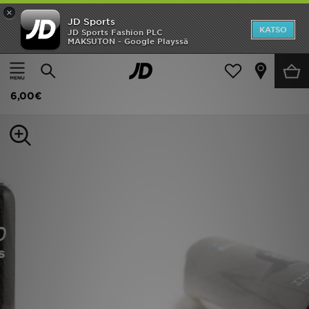
×
JD Sports
Etusivu
KATSO
JD Sports Fashion PLC
MAKSUTON - Google Playssä
Etusivu
Miehet
Miesten asusteet
Sekalaiset
Ale
Crep Protect Wide Laces
Uutuudet
6,00€
Naiset
Miehet
Lapset
Suosikit
Tuotemerkit
Inspiroidu
Jalkapallo