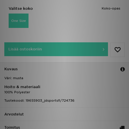
Valitse koko
Koko-opas
One Size
Lisää ostoskoriin
Kuvaus
Väri: musta
Hoito & materiaali
100% Polyester
Tuotekoodi: 19655903_jdsportsfi/724736
Arvostelut
Toimitus