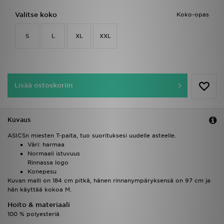
Valitse koko
Koko-opas
S
L
XL
XXL
Lisää ostoskoriin
Kuvaus
ASICSn miesten T-paita, tuo suorituksesi uudelle asteelle.
Väri: harmaa
Normaali istuvuus
Rinnassa logo
Konepesu
Kuvan malli on 184 cm pitkä, hänen rinnanympäryksensä on 97 cm ja
hän käyttää kokoa M.
Hoito & materiaali
100 % polyesteriä