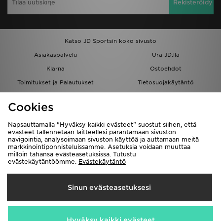
Rekisteröidy
Katso JD Sportsin koko sivusto
Asiakaspalvelu
Ura JD:llä
Klarna
Ostoehdot
Toimitukset ja Palautukset
Tietosuojakäytäntö
Evästeet
Evästeasetukset
Cookies
Löydä myymälä
Opiskelijat
Kumppanuusohjelma
JD Blog
Napsauttamalla "Hyväksy kaikki evästeet" suostut siihen, että
evästeet tallennetaan laitteellesi parantamaan sivuston
navigointia, analysoimaan sivuston käyttöä ja auttamaan meitä
markkinointiponnisteluissamme. Asetuksia voidaan muuttaa
milloin tahansa evästeasetuksissa. Tutustu
evästekäytäntöömme.
Evästekäytäntö
Toimitetaan
Sinun evästeasetuksesi
Suomi
Me hyväksymme seuraavat maksutavat
Hyväksy kaikki evästeet