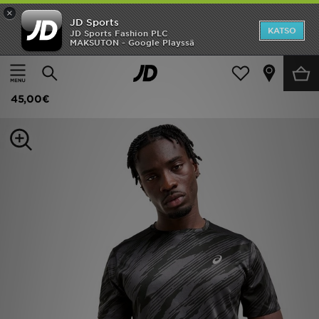
×
JD Sports
Etusivu
KATSO
JD Sports Fashion PLC
MAKSUTON - Google Playssä
Etusivu
Miehet
Miesten vaatteet
T-paidat
Ale
ASICS T-paita Miehet
Uutuudet
45,00€
Naiset
Miehet
Lapset
Suosikit
Tuotemerkit
Inspiroidu
Jalkapallo