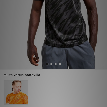
Urheilu
Lataa JD-sovellus
Minun JD
Minun viestini
Asiakaspalvelu ja tietoa
Muita värejä saatavilla