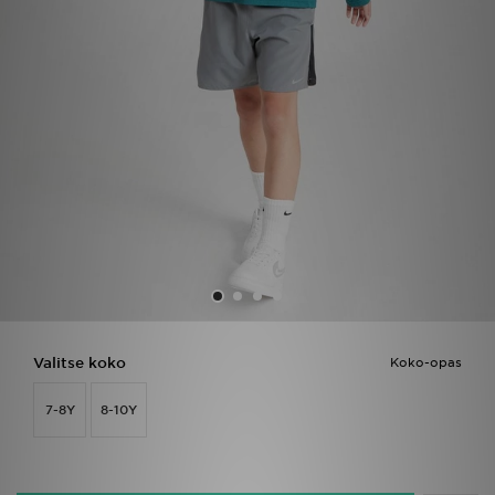
Urheilu
Lataa JD-sovellus
Minun JD
Minun viestini
Asiakaspalvelu ja tietoa
Valitse koko
Koko-opas
7-8Y
8-10Y