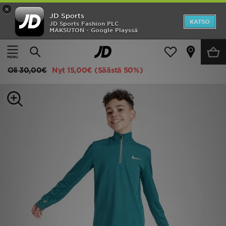
×
JD Sports
Etusivu
KATSO
JD Sports Fashion PLC
MAKSUTON - Google Playssä
Etusivu
Lapset
Juniori Vaatteet (8-15-vuotiaat)
Shortsit
ALE
Nike Shortsit Juniorit
Uutuudet
Oli
30,00€
Nyt
15,00€
(Säästä 50%)
Naiset
Miehet
Lapset
Suosikit
Tuotemerkit
Inspiroidu
Jalkapallo