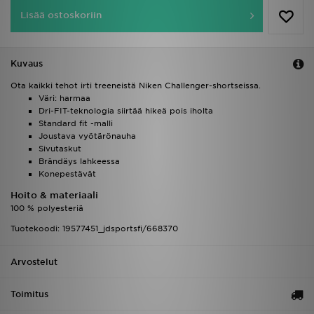
Lisää ostoskoriin
Kuvaus
Ota kaikki tehot irti treeneistä Niken Challenger-shortseissa.
Väri: harmaa
Dri-FIT-teknologia siirtää hikeä pois iholta
Standard fit -malli
Joustava vyötärönauha
Sivutaskut
Brändäys lahkeessa
Konepestävät
Hoito & materiaali
100 % polyesteriä
Tuotekoodi: 19577451_jdsportsfi/668370
Arvostelut
Toimitus