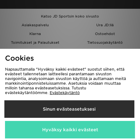
Katso JD Sportsin koko sivusto
Asiakaspalvelu
Ura JD:llä
Klarna
Ostoehdot
Toimitukset ja Palautukset
Tietosuojakäytäntö
Evästeet
Evästeasetukset
Cookies
Löydä myymälä
Opiskelijat
Kumppanuusohjelma
JD Blog
Napsauttamalla "Hyväksy kaikki evästeet" suostut siihen, että
evästeet tallennetaan laitteellesi parantamaan sivuston
navigointia, analysoimaan sivuston käyttöä ja auttamaan meitä
markkinointiponnisteluissamme. Asetuksia voidaan muuttaa
milloin tahansa evästeasetuksissa. Tutustu
evästekäytäntöömme.
Evästekäytäntö
Toimitetaan
Sinun evästeasetuksesi
Suomi
Me hyväksymme seuraavat maksutavat
Hyväksy kaikki evästeet