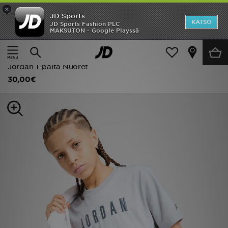
×
JD Sports
Etusivu
KATSO
JD Sports Fashion PLC
MAKSUTON - Google Playssä
Etusivu
Lapset
Juniori Vaatteet (8-15-vuotiaat)
Ale
T-paidat ja poolopaidat
Uutuudet
Jordan T-paita Nuoret
30,00€
Naiset
Miehet
Lapset
Suosikit
Tuotemerkit
Inspiroidu
Jalkapallo