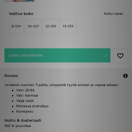
Valitse koko
Koko-opas
8-10Y
10-12Y
12-13Y
13-15Y
Lisää ostoskoriin
Kuvaus
Jordanin nuorten T-paita, simppeliä tyyliä arkeen ja vapaa-aikaan.
Vain JD:ltä
Väri: harmaa
Väljä malli
Rinnassa brändäys
Konepesu
Hoito & materiaali
100 % puuvillaa