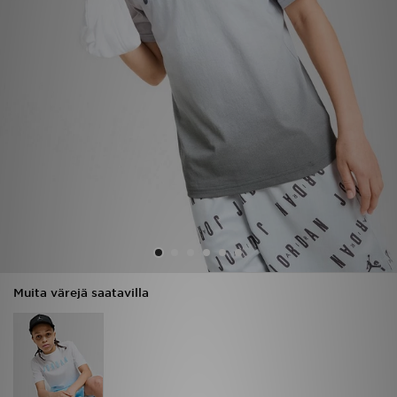
Urheilu
Lataa JD-sovellus
Minun JD
Minun viestini
Asiakaspalvelu ja tietoa
Muita värejä saatavilla