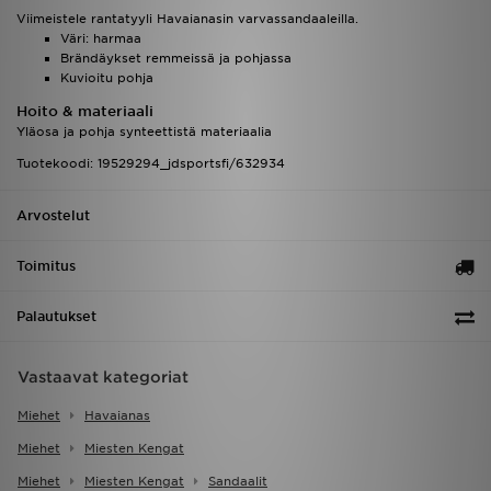
Viimeistele rantatyyli Havaianasin varvassandaaleilla.
Väri: harmaa
Brändäykset remmeissä ja pohjassa
Kuvioitu pohja
Hoito & materiaali
Yläosa ja pohja synteettistä materiaalia
Tuotekoodi: 19529294_jdsportsfi/632934
Arvostelut
Toimitus
Palautukset
Vastaavat kategoriat
Miehet
Havaianas
Miehet
Miesten Kengat
Miehet
Miesten Kengat
Sandaalit