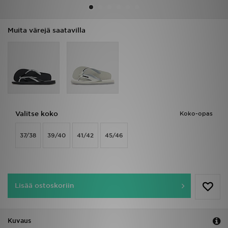
Urheilu
Muita värejä saatavilla
Lataa JD-sovellus
Minun JD
Minun viestini
Valitse koko
Koko-opas
Asiakaspalvelu ja tietoa
37/38
39/40
41/42
45/46
Lisää ostoskoriin
Kuvaus