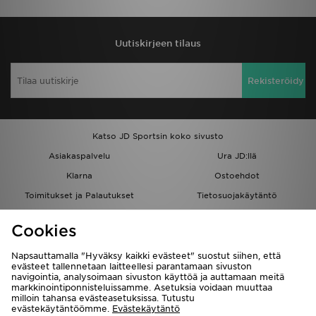
Uutiskirjeen tilaus
Rekisteröidy
Katso JD Sportsin koko sivusto
Asiakaspalvelu
Ura JD:llä
Klarna
Ostoehdot
Toimitukset ja Palautukset
Tietosuojakäytäntö
Evästeet
Evästeasetukset
Cookies
Löydä myymälä
Opiskelijat
Kumppanuusohjelma
JD Blog
Napsauttamalla "Hyväksy kaikki evästeet" suostut siihen, että
evästeet tallennetaan laitteellesi parantamaan sivuston
navigointia, analysoimaan sivuston käyttöä ja auttamaan meitä
markkinointiponnisteluissamme. Asetuksia voidaan muuttaa
milloin tahansa evästeasetuksissa. Tutustu
evästekäytäntöömme.
Evästekäytäntö