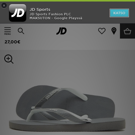
×
JD Sports
Etusivu
KATSO
JD Sports Fashion PLC
MAKSUTON - Google Playssä
Etusivu
Miehet
Miesten kengät
Sandaalit
ALE
Havaianas Top Mix -varvassandaalit Miehet
Uutuudet
27,00€
Naiset
Miehet
Lapset
Suosikit
Tuotemerkit
Inspiroidu
Jalkapallo