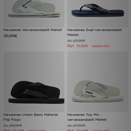
Havaianas Varvassandaalit Miehet
Havaianas Dual-varvassandaalit
Miehet
30,00€
27,00€
Oli
Nyt
15,00€
Säästä 44%
Havaianas Urban Basic Material
Havaianas Top Mix -
Flip Flops
varvassandaalit Miehet
30,00€
27,00€
Oli
Oli
Nyt
Nyt
15,00€
20,00€
Säästä 50%
Säästä 26%