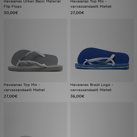
Havaianas Urban Basic Material
Havaianas Top Mix -
Flip Flops
varvassandaalit Miehet
30,00€
27,00€
Urheilu
Lataa JD-sovellus
Minun JD
Minun viestini
Asiakaspalvelu ja tietoa
Havaianas Top Mix -
Havaianas Brazil Logo -
varvassandaalit Miehet
varvassandaalit Miehet
27,00€
36,00€