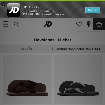
×
JD Sports
Etusivu
KATSO
JD Sports Fashion PLC
MAKSUTON - Google Playssä
Etusivu
Miehet
Ale
8 tuotetta
Suodata
Uutuudet
Havaianas | Miehet
Naiset
KENGÄT
KAIKKI HAVAIANAS-TUOTTEET
Miehet
Lapset
Suosikit
Tuotemerkit
Inspiroidu
Jalkapallo