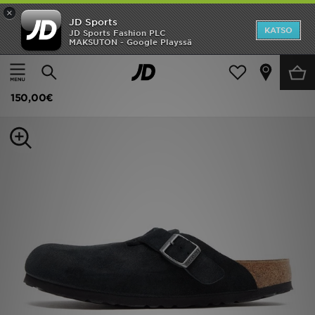
×
JD Sports
Etusivu
KATSO
JD Sports Fashion PLC
MAKSUTON - Google Playssä
Etusivu
Naiset
Naisten kengät
Tennarit
Ale
Birkenstock Boston Naiset
Uutuudet
150,00€
Naiset
Miehet
Lapset
Suosikit
Tuotemerkit
Inspiroidu
Jalkapallo