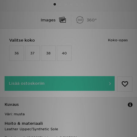
Urheilu
Images
360°
Lataa JD-sovellus
Valitse koko
Koko-opas
Minun JD
36
37
38
40
Minun viestini
Asiakaspalvelu ja tietoa
Lisää ostoskoriin
Kuvaus
Väri: musta
Hoito & materiaali
Leather Upper/Synthetic Sole