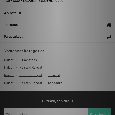
Tuotekoodi: 19620151_jdsportsfi/697691
Arvostelut
Toimitus
Palautukset
Vastaavat kategoriat
Naiset
Birkenstock
Naiset
Naisten Kengat
Naiset
Naisten Kengat
Tennarit
Naiset
Naisten Kengat
Sandaalit
Uutiskirjeen tilaus
Rekisteröidy