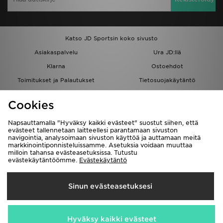
Katso JD Sportsin koko sivusto
Asiakaspalvelu
Ura JD:llä
Klarna
Ostoehdot
Toimitukset ja Palautukset
Tietosuojakäytäntö
Evästeet
Evästeasetukset
Cookies
Löydä myymälä
Opiskelijat
Kumppanuusohjelma
JD Blog
Napsauttamalla "Hyväksy kaikki evästeet" suostut siihen, että
evästeet tallennetaan laitteellesi parantamaan sivuston
navigointia, analysoimaan sivuston käyttöä ja auttamaan meitä
markkinointiponnisteluissamme. Asetuksia voidaan muuttaa
milloin tahansa evästeasetuksissa. Tutustu
evästekäytäntöömme.
Evästekäytäntö
Toimitetaan
Sinun evästeasetuksesi
Suomi
Me hyväksymme seuraavat maksutavat
Hyväksy kaikki evästeet