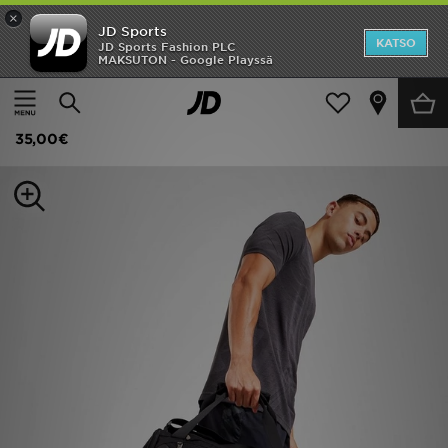
×
JD Sports
Etusivu
KATSO
JD Sports Fashion PLC
MAKSUTON - Google Playssä
Etusivu
Naiset
Naisten asusteet
Reput ja urheilukassit
Ale
Under Armour Urheilukassi XS
Uutuudet
35,00€
Naiset
Miehet
Lapset
Suosikit
Tuotemerkit
Inspiroidu
Jalkapallo