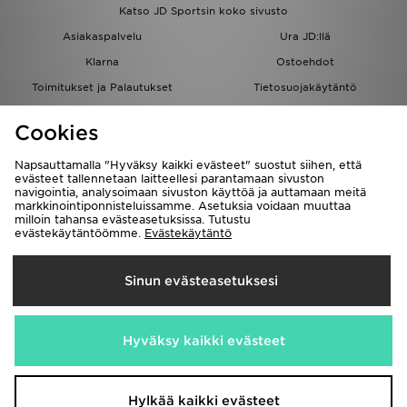
Katso JD Sportsin koko sivusto
Asiakaspalvelu
Ura JD:llä
Klarna
Ostoehdot
Toimitukset ja Palautukset
Tietosuojakäytäntö
Evästeet
Evästeasetukset
Cookies
Löydä myymälä
Opiskelijat
Kumppanuusohjelma
JD Blog
Napsauttamalla "Hyväksy kaikki evästeet" suostut siihen, että
evästeet tallennetaan laitteellesi parantamaan sivuston
navigointia, analysoimaan sivuston käyttöä ja auttamaan meitä
markkinointiponnisteluissamme. Asetuksia voidaan muuttaa
milloin tahansa evästeasetuksissa. Tutustu
evästekäytäntöömme.
Evästekäytäntö
Toimitetaan
Sinun evästeasetuksesi
Suomi
Me hyväksymme seuraavat maksutavat
Hyväksy kaikki evästeet
Vieraile yrityksemme sivulla
www.jdplc.com
Hylkää kaikki evästeet