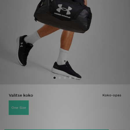
Urheilu
Lataa JD-sovellus
Minun JD
Minun viestini
Asiakaspalvelu ja tietoa
Valitse koko
Koko-opas
One Size