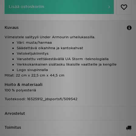
Lisää ostoskoriin
Kuvaus
Viimeistele salityyli Under Armourin urheilukassilla.
Väri: musta/harmaa
Säädettävä olkahihna ja kantokahvat
Vetoketjukiinnitys
Varustettu vettäkestävällä UA Storm -teknologialla
Verkkokankainen sisätasku likaisille vaatteille ja kengille
Logo sivupinnalla
Mitat: 22 cm x 22,5 cm x 44,5 cm
Hoito & materiaali
100 % polyesteriä
Tuotekoodi: 16525912_jdsportsfi/509542
Arvostelut
Toimitus