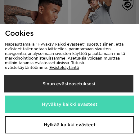
Cookies
Napsauttamalla "Hyväksy kaikki evästeet" suostut siihen, että
evästeet tallennetaan laitteellesi parantamaan sivuston
navigointia, analysoimaan sivuston käyttöä ja auttamaan meitä
markkinointiponnisteluissamme. Asetuksia voidaan muuttaa
ASICS Saumaton T-paita Miehet
ASICS Core Colour Block Shorts
milloin tahansa evästeasetuksissa. Tutustu
50,00€
35,00€
evästekäytäntöömme.
Evästekäytäntö
Sinun evästeasetuksesi
Hyväksy kaikki evästeet
Hylkää kaikki evästeet