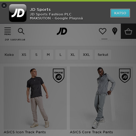
×
JD Sports
Etusivu
KATSO
JD Sports Fashion PLC
MAKSUTON - Google Playssä
Etusivu
Miehet
Miesten vaatteet
Ale
Miehet - ASICS Miesten vaatteet
Suodata
Uutuudet
39 tuotetta
Naiset
Koko
XS
S
M
L
XL
XXL
farkut
Miehet
Lapset
Suosikit
Tuotemerkit
Inspiroidu
ASICS Icon Track Pants
ASICS Core Track Pants
Jalkapallo