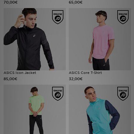
70,00€
65,00€
Urheilu
Lataa JD-sovellus
Minun JD
Minun viestini
Asiakaspalvelu ja tietoa
ASICS Icon Jacket
ASICS Core T-Shirt
85,00€
32,00€