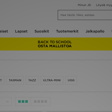
Minun JD
Löydä my
aiset
Lapset
Suosikit
Tuotemerkit
Jalkapallo
BACK TO SCHOOL
OSTA MALLISTOA
T
TASMAN
TAZZ
ULTRA-MINI
UGG