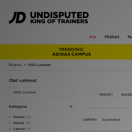
Ale
Miehet
N
TRENDING:
ADIDAS CAMPUS
Etusivu
UGG Lowmel
UGG Lowmel
Olet valinnut
UGG Lowmel
MIEHET
NAISE
Kategoria
Miehet
(2)
Lajittelu:
Naiset
(4)
Lapset
(1)