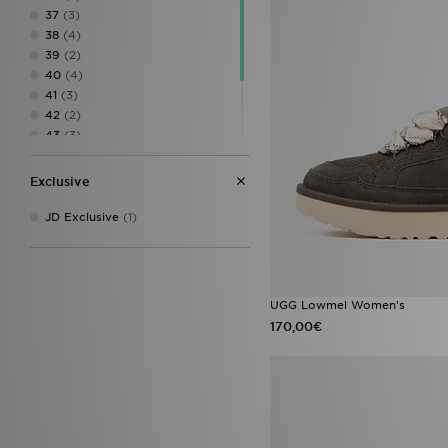
37
(3)
38
(4)
39
(2)
40
(4)
41
(3)
42
(2)
43
(3)
44
(1)
45
(1)
Exclusive
46
(1)
JD Exclusive
(1)
UGG Lowmel Women's
170,00€