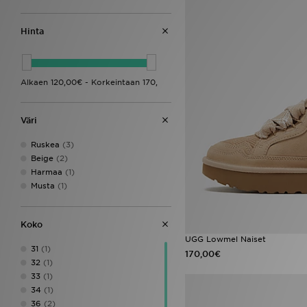
Hinta
Väri
Ruskea
(3)
Beige
(2)
Harmaa
(1)
Musta
(1)
Koko
UGG Lowmel Naiset
31
(1)
170,00€
32
(1)
33
(1)
34
(1)
36
(2)