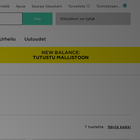
ymälä
Apua
Seuraa tilaustani
Toivelista
Toimitetaan...
Ostoskori on tyhjä
Urheilu
Uutuudet
NEW BALANCE:
TUTUSTU MALLISTOON
7 tuotetta:
Näytä kaikki