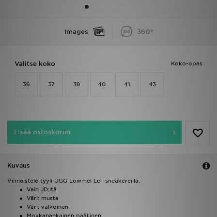
Urheilu
Images
360°
Lataa JD-sovellus
Valitse koko
Koko-opas
Minun JD
36
37
38
40
41
43
Minun viestini
Asiakaspalvelu ja tietoa
Lisää ostoskoriin
Kuvaus
Viimeistele tyyli UGG Lowmel Lo -sneakereillä.
Vain JD:ltä
Väri: musta
Väri: valkoinen
Mokkanahkainen päällinen