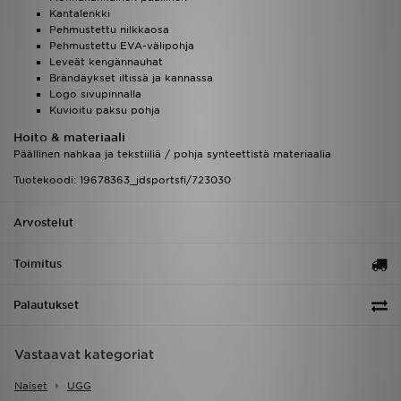
Kantalenkki
Pehmustettu nilkkaosa
Pehmustettu EVA-välipohja
Leveät kengännauhat
Brändäykset iltissä ja kannassa
Logo sivupinnalla
Kuvioitu paksu pohja
Hoito & materiaali
Päällinen nahkaa ja tekstiiliä / pohja synteettistä materiaalia
Tuotekoodi: 19678363_jdsportsfi/723030
Arvostelut
Toimitus
Palautukset
Vastaavat kategoriat
Naiset
UGG