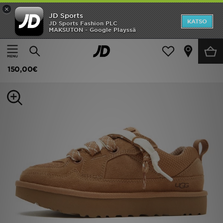
×
JD Sports
Etusivu
KATSO
JD Sports Fashion PLC
MAKSUTON - Google Playssä
Etusivu
Naiset
Naisten kengät
Saappaat ja kengät
ALE
UGG Lowmel Lo Naiset
Uutuudet
150,00€
Naiset
Miehet
Lapset
Suosikit
Tuotemerkit
Inspiroidu
Jalkapallo