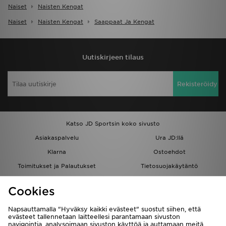
Naiset
Naisten Kengat
Naiset
Naisten Kengat
Saappaat Ja Kengat
Uutiskirjeen tilaus
Rekisteröidy
Katso JD Sportsin koko sivusto
Asiakaspalvelu
Ura JD:llä
Klarna
Ostoehdot
Toimitukset ja Palautukset
Tietosuojakäytäntö
Evästeet
Evästeasetukset
Cookies
Löydä myymälä
Opiskelijat
Kumppanuusohjelma
JD Blog
Napsauttamalla "Hyväksy kaikki evästeet" suostut siihen, että
evästeet tallennetaan laitteellesi parantamaan sivuston
navigointia, analysoimaan sivuston käyttöä ja auttamaan meitä