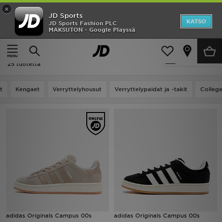
×
JD Sports
Etusivu
KATSO
JD Sports Fashion PLC
MAKSUTON - Google Playssä
Etusivu
Adidas Adidas Originals Classics
Ale
Adidas Adidas Originals Classics
Suodata
Uutuudet
25 tuotetta
Naiset
t
Kengaet
Verryttelyhousut
Verryttelypaidat ja -takit
Colleg
Miehet
Lapset
Suosikit
Tuotemerkit
Inspiroidu
adidas Originals Campus 00s
adidas Originals Campus 00s
Jalkapallo