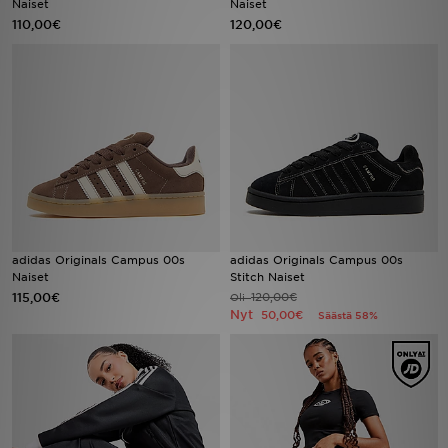
Naiset
Naiset
110,00€
120,00€
Urheilu
Lataa JD-sovellus
Minun JD
Minun viestini
Asiakaspalvelu ja tietoa
adidas Originals Campus 00s
adidas Originals Campus 00s
Naiset
Stitch Naiset
115,00€
120,00€
Oli
Nyt
50,00€
Säästä 58%