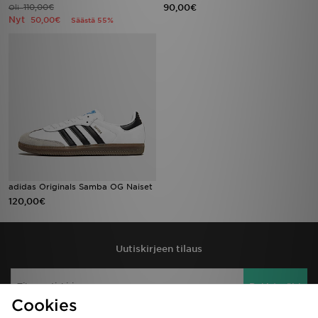
110,00€
90,00€
Oli
Nyt
50,00€
Säästä 55%
adidas Originals Samba OG Naiset
120,00€
Uutiskirjeen tilaus
Rekisteröidy
Cookies