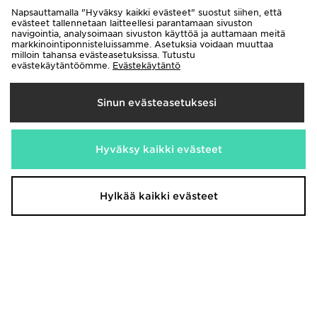
Napsauttamalla "Hyväksy kaikki evästeet" suostut siihen, että
evästeet tallennetaan laitteellesi parantamaan sivuston
Katso JD Sportsin koko sivusto
navigointia, analysoimaan sivuston käyttöä ja auttamaan meitä
markkinointiponnisteluissamme. Asetuksia voidaan muuttaa
Asiakaspalvelu
Ura JD:llä
milloin tahansa evästeasetuksissa. Tutustu
Klarna
Ostoehdot
evästekäytäntöömme.
Evästekäytäntö
Toimitukset ja Palautukset
Tietosuojakäytäntö
Sinun evästeasetuksesi
Evästeet
Evästeasetukset
Löydä myymälä
Opiskelijat
Kumppanuusohjelma
JD Blog
Hyväksy kaikki evästeet
Hylkää kaikki evästeet
Toimitetaan
Suomi
Me hyväksymme seuraavat maksutavat