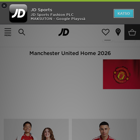
×
JD Sports
Etusivu
KATSO
JD Sports Fashion PLC
MAKSUTON - Google Playssä
Etusivu
manchester-united-home-2026
Ale
3 tuotetta
Suodata
Uutuudet
Manchester United Home 2026
Naiset
Miehet
Lapset
Suosikit
Tuotemerkit
Inspiroidu
Jalkapallo