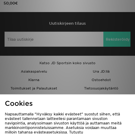
50,00€
Uutiskirjeen tilaus
Rekisteröidy
Katso JD Sportsin koko sivusto
Asiakaspalvelu
Ura JD:llä
Klarna
Ostoehdot
Toimitukset ja Palautukset
Tietosuojakäytäntö
Evästeet
Evästeasetukset
Cookies
Löydä myymälä
Opiskelijat
Kumppanuusohjelma
JD Blog
Napsauttamalla "Hyväksy kaikki evästeet" suostut siihen, että
evästeet tallennetaan laitteellesi parantamaan sivuston
navigointia, analysoimaan sivuston käyttöä ja auttamaan meitä
markkinointiponnisteluissamme. Asetuksia voidaan muuttaa
milloin tahansa evästeasetuksissa. Tutustu