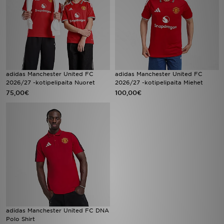
Urheilu
Lataa JD-sovellus
Minun JD
adidas Manchester United FC
adidas Manchester United FC
2026/27 -kotipelipaita Nuoret
2026/27 -kotipelipaita Miehet
Minun viestini
75,00€
100,00€
Asiakaspalvelu ja tietoa
adidas Manchester United FC DNA
Polo Shirt