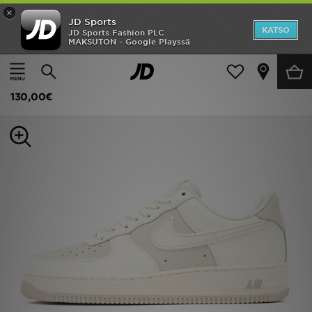
×
JD Sports
Etusivu
KATSO
JD Sports Fashion PLC
MAKSUTON - Google Playssä
Etusivu
Miehet
Miesten kengät
Tennarit
Ale
Nike Air Force 1 '07 Miehet
Uutuudet
130,00€
Naiset
Miehet
Lapset
Suosikit
Tuotemerkit
Inspiroidu
Jalkapallo