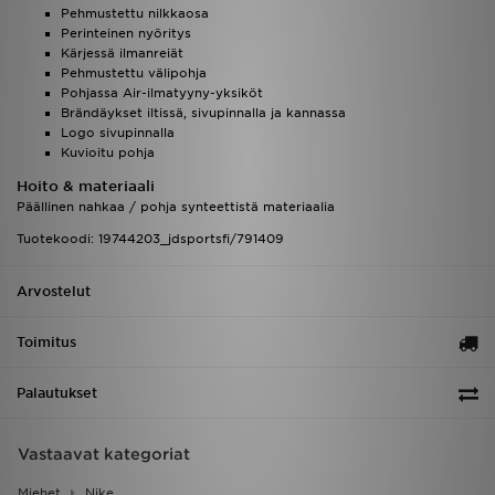
Pehmustettu nilkkaosa
Perinteinen nyöritys
Kärjessä ilmanreiät
Pehmustettu välipohja
Pohjassa Air-ilmatyyny-yksiköt
Brändäykset iltissä, sivupinnalla ja kannassa
Logo sivupinnalla
Kuvioitu pohja
Hoito & materiaali
Päällinen nahkaa / pohja synteettistä materiaalia
Tuotekoodi: 19744203_jdsportsfi/791409
Arvostelut
Toimitus
Palautukset
Vastaavat kategoriat
Miehet
Nike