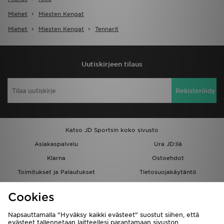
Miehet
Miesten Kengat
Miehet
Miesten Kengat
Tennarit
Uutiskirjeen tilaus
Rekisteröidy
Katso JD Sportsin koko sivusto
Asiakaspalvelu
Ura JD:llä
Klarna
Ostoehdot
Toimitukset ja Palautukset
Tietosuojakäytäntö
Evästeet
Evästeasetukset
Cookies
Löydä myymälä
Opiskelijat
Kumppanuusohjelma
JD Blog
Napsauttamalla "Hyväksy kaikki evästeet" suostut siihen, että
evästeet tallennetaan laitteellesi parantamaan sivuston