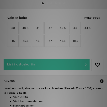
Urheilu
Valitse koko
Koko-opas
Lataa JD-sovellus
40
40.5
41
42
42.5
44
44.5
Minun JD
45
45.5
46
47
47.5
48.5
Minun viestini
Asiakaspalvelu ja tietoa
Lisää ostoskoriin
Kuvaus
Ikoninen malli, aina varma valinta. Miesten Nike Air Force 1 '07, arkeen
ja vapaa-aikaan.
Vain JD:ltä
Väri: kermanvalkoinen
Nahkapäällinen