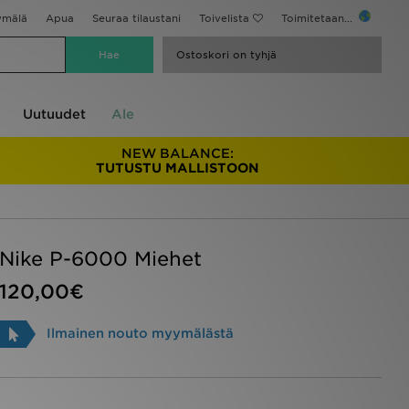
ymälä
Apua
Seuraa tilaustani
Toivelista
Toimitetaan...
Ostoskori on tyhjä
Uutuudet
Ale
NEW BALANCE:
TUTUSTU MALLISTOON
Nike P-6000 Miehet
120,00€
Ilmainen nouto myymälästä