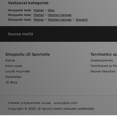
Vastaavat kategoriat
Shoppaile lisää:
Miehet
>
Nike
Shoppaile lisää:
Miehet
>
Miesten Kengat
Shoppaile lisää:
Miehet
>
Miesten Kengat
>
Tennarit
Seuraa meitä
Shoppailu JD Sportsilla
Tarvitsetko a
Klarna
Asiakaspalvelu
Koko-opas
Toimitukset ja Pa
Löydä myymälä
Seuraa tilaustasi
Opiskelijat
JD Blog
Vieraile yrityksemme sivulla
www.jdplc.com
Copyright © 2026 JD Sports kaikki oikeudet pidätetään