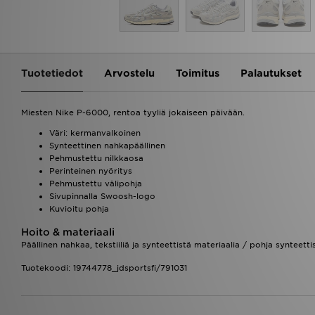
Tuotetiedot
Arvostelu
Toimitus
Palautukset
Miesten Nike P-6000, rentoa tyyliä jokaiseen päivään.
Väri: kermanvalkoinen
Synteettinen nahkapäällinen
Pehmustettu nilkkaosa
Perinteinen nyöritys
Pehmustettu välipohja
Sivupinnalla Swoosh-logo
Kuvioitu pohja
Hoito & materiaali
Päällinen nahkaa, tekstiiliä ja synteettistä materiaalia / pohja synteetti
Tuotekoodi: 19744778_jdsportsfi/791031