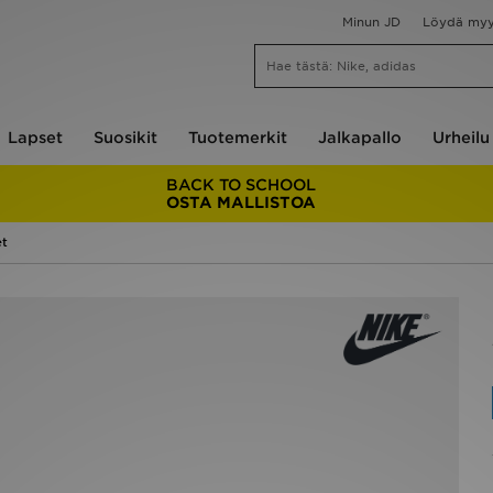
Minun JD
Löydä my
Lapset
Suosikit
Tuotemerkit
Jalkapallo
Urheilu
BACK TO SCHOOL
OSTA MALLISTOA
et