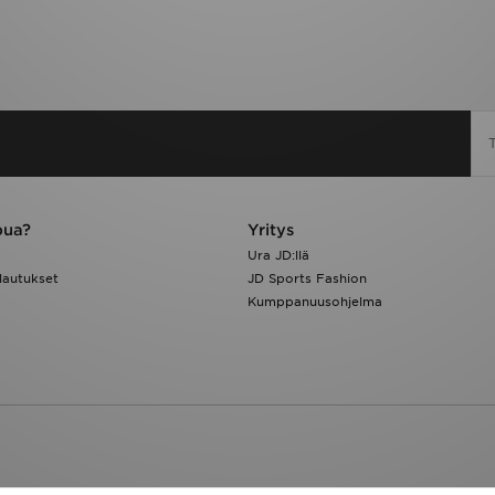
pua?
Yritys
Ura JD:llä
lautukset
JD Sports Fashion
Kumppanuusohjelma