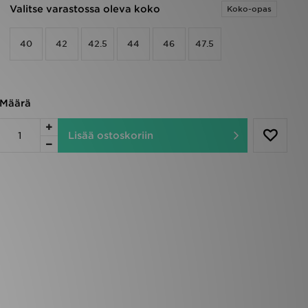
Valitse varastossa oleva koko
Koko-opas
40
42
42.5
44
46
47.5
Määrä
Lisää ostoskoriin