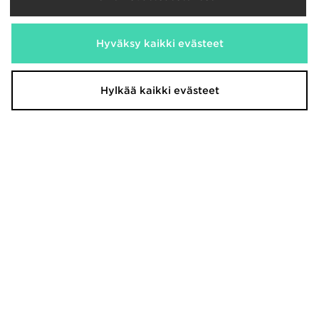
adidas Originals Samba Jane
adidas Originals Handball Spezial
Hyväksy kaikki evästeet
Naiset
Miehet
90,00€
110,00€
Hylkää kaikki evästeet
adidas Originals Klassinen Slim fit -
ASICS GEL-NYC Miehet
T-paita Naiset
160,00€
40,00€