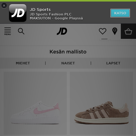
×
JD Sports
Etusivu
KATSO
JD Sports Fashion PLC
MAKSUTON - Google Playssä
Etusivu
Holiday Shop
Ale
1608 tuotetta
Suodata
Uutuudet
Kesän mallisto
Naiset
MIEHET
NAISET
LAPSET
Miehet
Lapset
Suosikit
Tuotemerkit
Inspiroidu
Jalkapallo