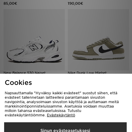
85,00€
190,00€
New Balance 530 Naiset
Nike Dunk Low Miehet
120,00€
130,00€
Cookies
Napsauttamalla "Hyväksy kaikki evästeet" suostut siihen, että
evästeet tallennetaan laitteellesi parantamaan sivuston
navigointia, analysoimaan sivuston käyttöä ja auttamaan meitä
markkinointiponnisteluissamme. Asetuksia voidaan muuttaa
milloin tahansa evästeasetuksissa. Tutustu
evästekäytäntöömme.
Evästekäytäntö
Sinun evästeasetuksesi