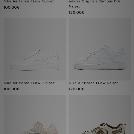
Nike Air Force 1 Low Nuoret
adidas Originals Campus 00s
Naiset
100,00€
120,00€
Urheilu
Lataa JD-sovellus
Minun JD
Minun viestini
Asiakaspalvelu ja tietoa
Nike Air Force 1 Low Juniorit
Nike Air Force 1 Low Naiset
100,00€
120,00€