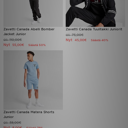
Zavetti Canada Abelli Bomber
Zavetti Canada Tuulitakki Juniorit
Jacket Junior
75,00€
Oli
110,00€
Nyt
Oli
45,00€
Säästä 40%
Nyt
55,00€
Säästä 50%
Zavetti Canada Matera Shorts
Junior
38,00€
Oli
Nyt
8,00€
Säästä 79%