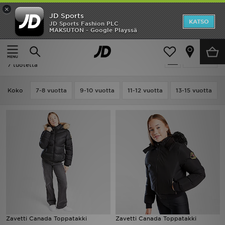
×
JD Sports
Etusivu
KATSO
JD Sports Fashion PLC
MAKSUTON - Google Playssä
Etusivu
Lapset
Ale
Lapset - Zavetti Canada
Suodata
Uutuudet
7 tuotetta
Naiset
Koko
7-8 vuotta
9-10 vuotta
11-12 vuotta
13-15 vuotta
Miehet
Lapset
Suosikit
Tuotemerkit
Inspiroidu
Zavetti Canada Toppatakki
Zavetti Canada Toppatakki
Jalkapallo