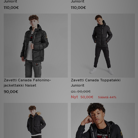
Juniorit
Juniorit
110,00€
110,00€
Urheilu
Lataa JD-sovellus
Minun JD
Minun viestini
Asiakaspalvelu ja tietoa
Zavetti Canada Fallonino-
Zavetti Canada Toppatakki
jackettakki Naiset
Juniorit
90,00€
90,00€
Oli
Nyt
50,00€
Säästä 44%