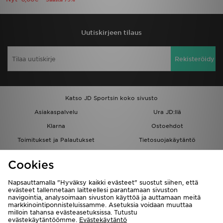
Uutiskirjeen tilaus
Rekisteröidy
Katso JD Sportsin koko sivusto
Asiakaspalvelu
Ura JD:llä
Klarna
Ostoehdot
Toimitukset ja Palautukset
Tietosuojakäytäntö
Evästeet
Evästeasetukset
Cookies
Löydä myymälä
Opiskelijat
Kumppanuusohjelma
JD Blog
Napsauttamalla "Hyväksy kaikki evästeet" suostut siihen, että
evästeet tallennetaan laitteellesi parantamaan sivuston
navigointia, analysoimaan sivuston käyttöä ja auttamaan meitä
markkinointiponnisteluissamme. Asetuksia voidaan muuttaa
milloin tahansa evästeasetuksissa. Tutustu
evästekäytäntöömme.
Evästekäytäntö