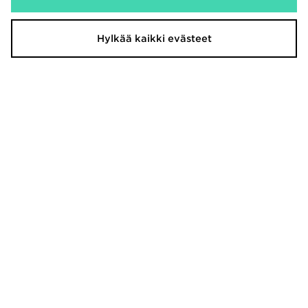
Hylkää kaikki evästeet
Nike Huppari Nuoret
McKenzie Rocco 1/4 Zip Track Top
85,00€
30,00€
The North Face Mountain Joggers
adidas Originals Campus Juniorit
Junior
90,00€
50,00€