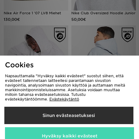
Nike Air Force 1 '07 LV8 Miehet
Nike Club Oversized Hoodie Junior
130,00€
50,00€
Cookies
Napsauttamalla "Hyväksy kaikki evästeet" suostut siihen, että
evästeet tallennetaan laitteellesi parantamaan sivuston
navigointia, analysoimaan sivuston käyttöä ja auttamaan meitä
markkinointiponnisteluissamme. Asetuksia voidaan muuttaa
Supply & Demand Jetset Joggers
The North Face Mountain Hoodie
milloin tahansa evästeasetuksissa. Tutustu
Junior
45,00€
evästekäytäntöömme.
Evästekäytäntö
55,00€
Sinun evästeasetuksesi
Hyväksy kaikki evästeet