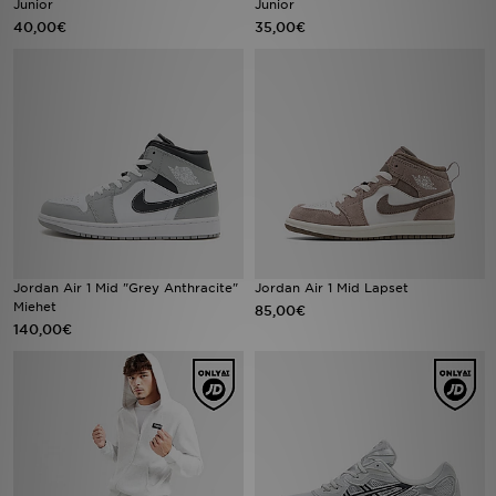
Junior
Junior
40,00€
35,00€
Urheilu
Lataa JD-sovellus
Minun JD
Minun viestini
Asiakaspalvelu ja tietoa
Jordan Air 1 Mid "Grey Anthracite"
Jordan Air 1 Mid Lapset
Miehet
85,00€
140,00€