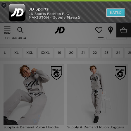
×
JD Sports
Etusivu
KATSO
JD Sports Fashion PLC
MAKSUTON - Google Playssä
Etusivu
Harmaa
Ale
Harmaa
Suodata
Uutuudet
774 tuotetta
Naiset
L
XL
XXL
XXXL
19
20
21
22
23
24
2
Miehet
Lapset
Suosikit
Tuotemerkit
Inspiroidu
Supply & Demand Rulon Hoodie
Supply & Demand Rulon Joggers
Jalkapallo