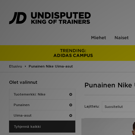
Miehet
Naiset
TRENDING:
ADIDAS CAMPUS
Etusivu
Punainen Nike Uima-asut
Olet valinnut
Punainen Nike
Tuotemerkki: Nike
Punainen
Lajittelu:
Uima-asut
Tyhjennä kaikki