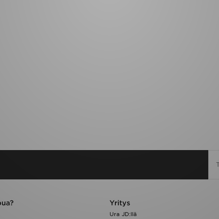
pua?
Yritys
Ura JD:llä