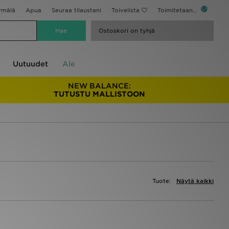
ymälä
Apua
Seuraa tilaustani
Toivelista
Toimitetaan...
Ostoskori on tyhjä
Uutuudet
Ale
NEW BALANCE:
TUTUSTU MALLISTOON
Tuote:
Näytä kaikki