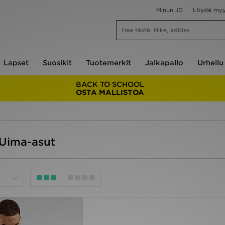
Minun JD
Löydä my
Lapset
Suosikit
Tuotemerkit
Jalkapallo
Urheilu
BACK TO SCHOOL
OSTA MALLISTOA
 Uima-asut