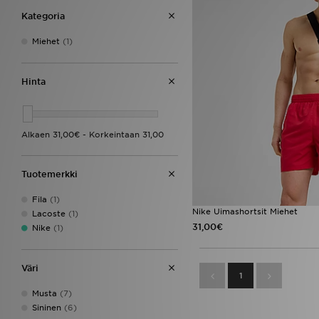
Kategoria
Miehet
(1)
Hinta
Tuotemerkki
Fila
(1)
Nike Uimashortsit Miehet
Lacoste
(1)
31,00€
Nike
(1)
Väri
1
Musta
(7)
Sininen
(6)