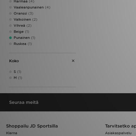
Harmaa
(4)
Vaaleanpunainen
(4)
Oranssi
(3)
Valkoinen
(2)
Vihreä
(2)
Beige
(1)
Punainen
(1)
Ruskea
(1)
Koko
S
(1)
M
(1)
Seuraa meitä
Shoppailu JD Sportsilla
Tarvitsetko a
Klarna
Asiakaspalvelu