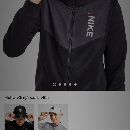
Urheilu
Lataa JD-sovellus
Minun JD
Minun viestini
Asiakaspalvelu ja tietoa
Muita värejä saatavilla