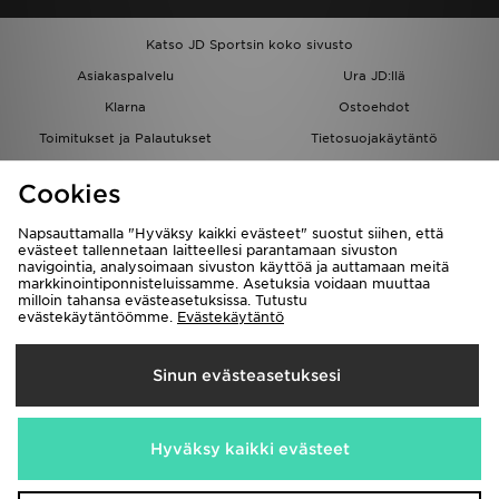
Katso JD Sportsin koko sivusto
Asiakaspalvelu
Ura JD:llä
Klarna
Ostoehdot
Toimitukset ja Palautukset
Tietosuojakäytäntö
Evästeet
Evästeasetukset
Cookies
Löydä myymälä
Opiskelijat
Kumppanuusohjelma
JD Blog
Napsauttamalla "Hyväksy kaikki evästeet" suostut siihen, että
evästeet tallennetaan laitteellesi parantamaan sivuston
navigointia, analysoimaan sivuston käyttöä ja auttamaan meitä
markkinointiponnisteluissamme. Asetuksia voidaan muuttaa
milloin tahansa evästeasetuksissa. Tutustu
evästekäytäntöömme.
Evästekäytäntö
Toimitetaan
Sinun evästeasetuksesi
Suomi
Me hyväksymme seuraavat maksutavat
Hyväksy kaikki evästeet