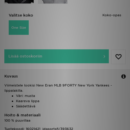
Valitse koko
Koko-opas
One Size
Lisää ostoskoriin
Kuvaus
Viimeistele lookisi New Eran MLB 9FORTY New York Yankees -
lippalakilla.
Väri: musta
Kaareva lippa
Säädettävä
Hoito & materiaali
100 % puuvillaa
Tuotekoodi: 16021421_jdsportsfi/393632