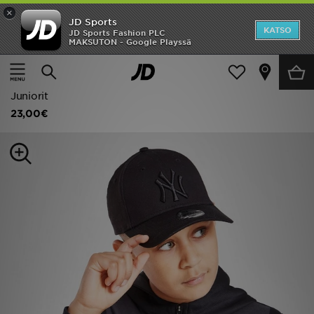
×
JD Sports
Etusivu
KATSO
JD Sports Fashion PLC
MAKSUTON - Google Playssä
Etusivu
Lapset
Lasten asusteet
Hatut
Ale
New Era MLB 9FORTY New York Yankees -lippalakki
Uutuudet
Juniorit
23,00€
Naiset
Miehet
Lapset
Suosikit
Tuotemerkit
Inspiroidu
Jalkapallo