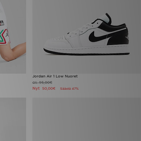
Jordan Air 1 Low Nuoret
95,00€
Oli
Nyt
50,00€
Säästä 47%