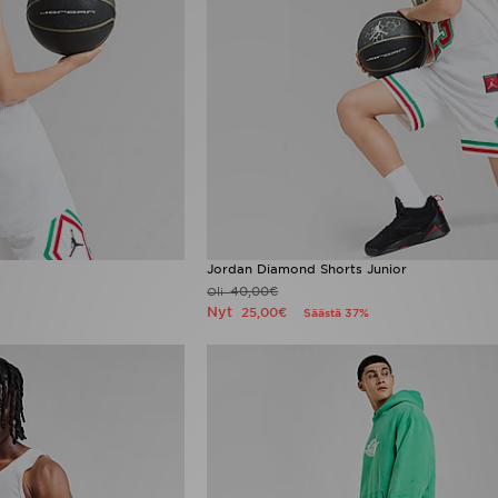
Jordan Diamond Shorts Junior
40,00€
Oli
Nyt
25,00€
Säästä 37%