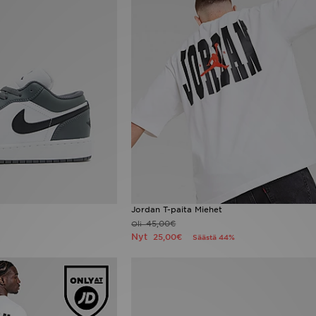
Jordan T-paita Miehet
45,00€
Oli
Nyt
25,00€
Säästä 44%