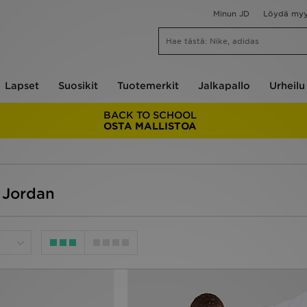
Minun JD
Löydä my
Lapset
Suosikit
Tuotemerkit
Jalkapallo
Urheilu
BACK TO SCHOOL
OSTA MALLISTOA
n Jordan