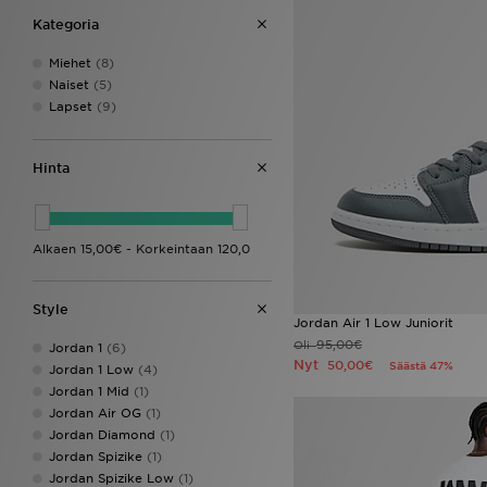
Kategoria
Miehet
(8)
Naiset
(5)
Lapset
(9)
Hinta
Style
Jordan Air 1 Low Juniorit
95,00€
Oli
Jordan 1
(6)
Nyt
50,00€
Säästä 47%
Jordan 1 Low
(4)
Jordan 1 Mid
(1)
Jordan Air OG
(1)
Jordan Diamond
(1)
Jordan Spizike
(1)
Jordan Spizike Low
(1)