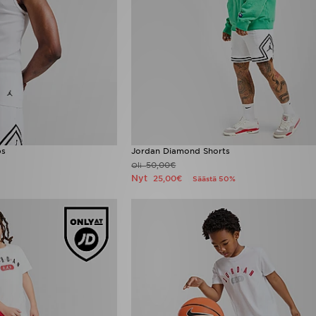
ps
Jordan Diamond Shorts
50,00€
Oli
Nyt
25,00€
Säästä 50%