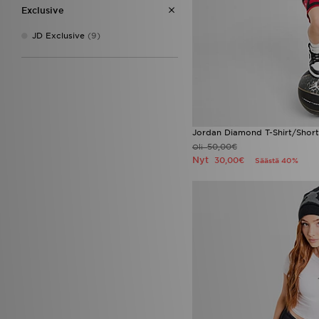
Exclusive
44
(2)
45.5
(1)
JD Exclusive
(9)
Jordan Diamond T-Shirt/Short
50,00€
Oli
Nyt
30,00€
Säästä 40%