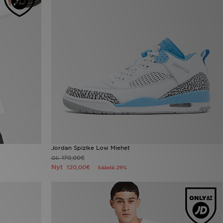
Jordan Spizike Low Miehet
170,00€
Oli
Nyt
120,00€
Säästä 29%