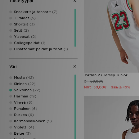
Tuotetyyppi
Pink Soda Sport
(2)
PUMA
(4)
Sneakerit ja tennarit
(7)
Reebok
(26)
T-Paidat
(5)
Saucony
(1)
Shortsit
(3)
Score Draw
(1)
Setit
(2)
Supply & Demand
(5)
Ylaeosat
(2)
The North Face
(10)
Collegepaidat
(1)
Under Armour
(5)
Hihattomat paidat ja topit
(1)
Unlike Humans
(6)
Verryttelyhousut
(1)
Vans
(4)
Väri
Jordan 23 Jersey Junior
Musta
(42)
50,00€
Oli
Sininen
(22)
Nyt
30,00€
Säästä 40%
Valkoinen
(22)
Harmaa
(19)
Vihreä
(8)
Punainen
(6)
Ruskea
(6)
Kermanvalkoinen
(5)
Violetti
(4)
Beige
(3)