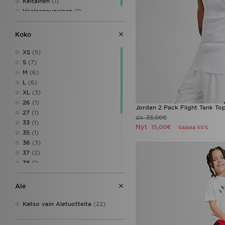
Keltainen
(1)
Vaaleanpunainen
(1)
Koko
XS
(5)
S
(7)
M
(6)
L
(6)
XL
(3)
26
(1)
Jordan 2 Pack Flight Tank To
27
(1)
33,00€
Oli
33
(1)
Nyt
15,00€
Säästä 55%
35
(1)
36
(3)
37
(2)
38
(1)
38.5
(2)
39
(1)
Ale
40
(3)
40.5
(1)
Katso vain Aletuotteita
(22)
41
(2)
42
(2)