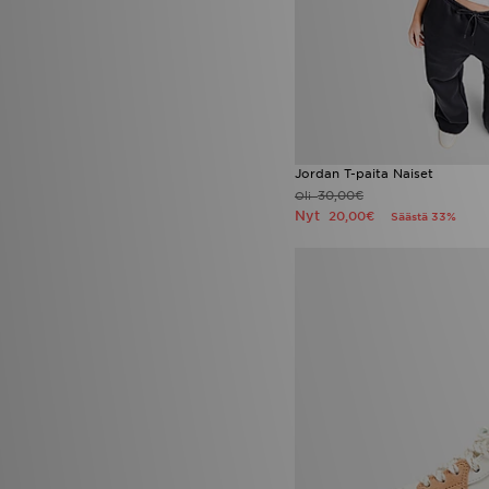
Jordan T-paita Naiset
30,00€
Oli
Nyt
20,00€
Säästä 33%