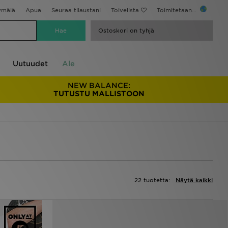
ymälä
Apua
Seuraa tilaustani
Toivelista
Toimitetaan...
Ostoskori on tyhjä
Uutuudet
Ale
NEW BALANCE:
TUTUSTU MALLISTOON
22 tuotetta:
Näytä kaikki