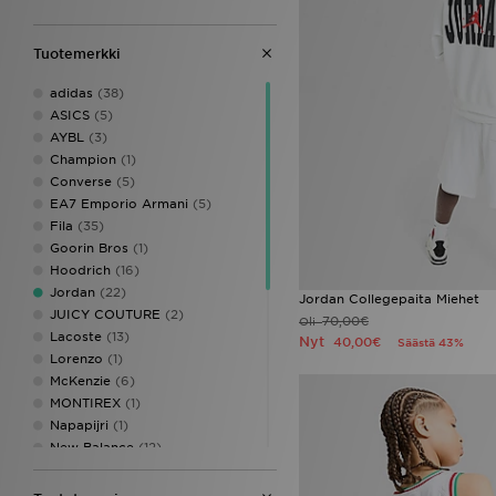
Tuotemerkki
adidas
(38)
ASICS
(5)
AYBL
(3)
Champion
(1)
Converse
(5)
EA7 Emporio Armani
(5)
Fila
(35)
Goorin Bros
(1)
Hoodrich
(16)
Jordan
(22)
Jordan Collegepaita Miehet
JUICY COUTURE
(2)
70,00€
Oli
Lacoste
(13)
Nyt
40,00€
Säästä 43%
Lorenzo
(1)
McKenzie
(6)
MONTIREX
(1)
Napapijri
(1)
New Balance
(12)
Nike
(58)
On Running
(1)