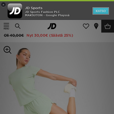
×
JD Sports
Etusivu
KATSO
JD Sports Fashion PLC
MAKSUTON - Google Playssä
Etusivu
Naiset
Naisten vaatteet
Tekniset urheiluvaatteet
Ale
Trailberg Tide Woven Shorts
Uutuudet
Oli
40,00€
Nyt
30,00€
(Säästä 25%)
Naiset
Miehet
Lapset
Suosikit
Tuotemerkit
Inspiroidu
Jalkapallo