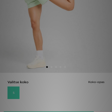
Urheilu
Lataa JD-sovellus
Minun JD
Minun viestini
Asiakaspalvelu ja tietoa
Valitse koko
Koko-opas
S