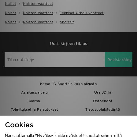
Naiset
Naisten Vaatteet
Naiset
Naisten Vaatteet
Tekniset Urheiluvaatteet
Naiset
Naisten Vaatteet
Shortsit
Uutiskirjeen tilaus
Rekisteröidy
Katso JD Sportsin koko sivusto
Asiakaspalvelu
Ura JD:llä
Klarna
Ostoehdot
Toimitukset ja Palautukset
Tietosuojakäytäntö
Evästeet
Evästeasetukset
Cookies
Löydä myymälä
Opiskelijat
Kumppanuusohjelma
JD Blog
Napsauttamalla "Hyväksy kaikki evästeet" suostut siihen, että