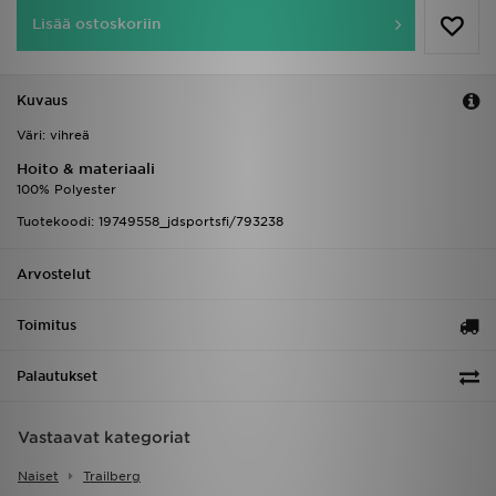
Lisää ostoskoriin
Kuvaus
Väri: vihreä
Hoito & materiaali
100% Polyester
Tuotekoodi: 19749558_jdsportsfi/793238
Arvostelut
Toimitus
Palautukset
Vastaavat kategoriat
Naiset
Trailberg