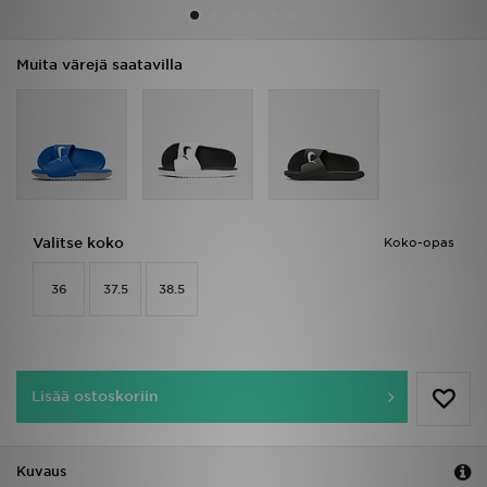
Urheilu
Muita värejä saatavilla
Lataa JD-sovellus
Minun JD
Minun viestini
Valitse koko
Koko-opas
Asiakaspalvelu ja tietoa
36
37.5
38.5
Lisää ostoskoriin
Kuvaus