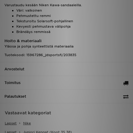
Varustaudu kesään Niken Kawa-sandaaleilla.
Väri: valkoinen
Pehmustettu remmi
Teksturoitu Solarsoft-pohjallinen
Kevyesti pehmustava välipohja
Brändäys remmissä
Hoito & materiaali
Yläosa ja pohja synteettistä materiaalia
Tuotekoodi: 15967286_jdsportsfi/203835
Arvostelut
Toimitus
Palautukset
Vastaavat kategoriat
Lapset
Nike
Lapset
Juniori Kengat (koot 35 38)