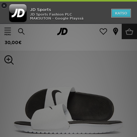
×
JD Sports
Etusivu
KATSO
JD Sports Fashion PLC
MAKSUTON - Google Playssä
Etusivu
Lapset
Juniori kengät (Koot 35-38)
Sandaalit
Ale
Nike Sandaalit Lapset
Uutuudet
30,00€
Naiset
Miehet
Lapset
Suosikit
Tuotemerkit
Inspiroidu
Jalkapallo