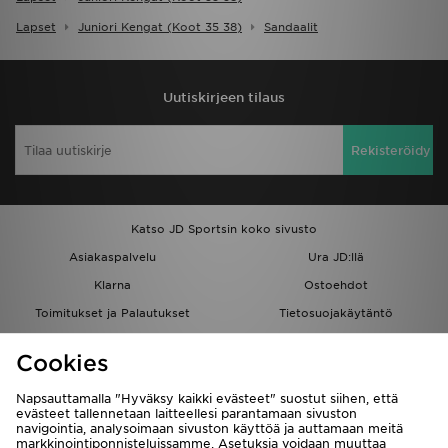
Lapset
Juniori Kengat (koot 35 38)
Sandaalit
Uutiskirjeen tilaus
Rekisteröidy
Katso JD Sportsin koko sivusto
Asiakaspalvelu
Ura JD:llä
Klarna
Ostoehdot
Toimitukset ja Palautukset
Tietosuojakäytäntö
Evästeet
Evästeasetukset
Cookies
Löydä myymälä
Opiskelijat
Kumppanuusohjelma
JD Blog
Napsauttamalla "Hyväksy kaikki evästeet" suostut siihen, että
evästeet tallennetaan laitteellesi parantamaan sivuston
navigointia, analysoimaan sivuston käyttöä ja auttamaan meitä
markkinointiponnisteluissamme. Asetuksia voidaan muuttaa