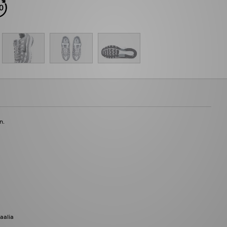
n.
aalia