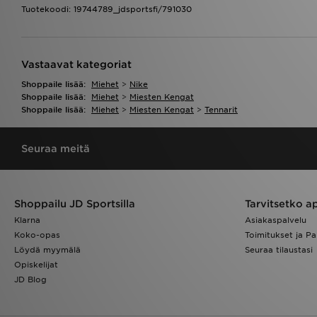
Tuotekoodi: 19744789_jdsportsfi/791030
Vastaavat kategoriat
Shoppaile lisää:
Miehet
>
Nike
Shoppaile lisää:
Miehet
>
Miesten Kengat
Shoppaile lisää:
Miehet
>
Miesten Kengat
>
Tennarit
Seuraa meitä
Shoppailu JD Sportsilla
Tarvitsetko a
Klarna
Asiakaspalvelu
Koko-opas
Toimitukset ja Pa
Löydä myymälä
Seuraa tilaustasi
Opiskelijat
JD Blog