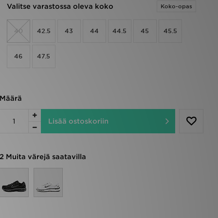
Valitse varastossa oleva koko
Koko-opas
40
42.5
43
44
44.5
45
45.5
46
47.5
Määrä
Lisää ostoskoriin
2 Muita värejä saatavilla