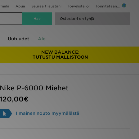
ymälä
Apua
Seuraa tilaustani
Toivelista
Toimitetaan...
Ostoskori on tyhjä
Uutuudet
Ale
NEW BALANCE:
TUTUSTU MALLISTOON
Nike P-6000 Miehet
120,00€
Ilmainen nouto myymälästä