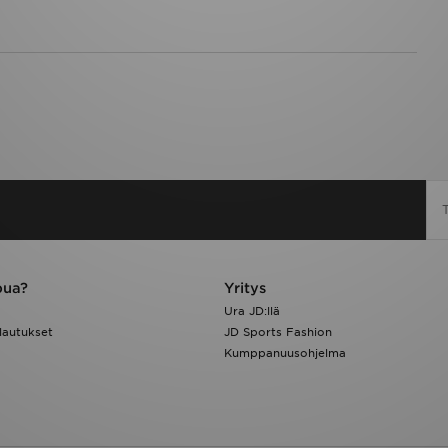
pua?
Yritys
Ura JD:llä
lautukset
JD Sports Fashion
Kumppanuusohjelma