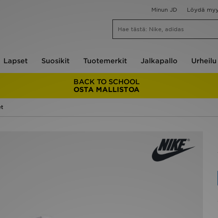
Minun JD
Löydä my
Lapset
Suosikit
Tuotemerkit
Jalkapallo
Urheilu
BACK TO SCHOOL
OSTA MALLISTOA
et