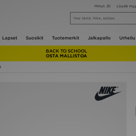
Minun JD
Löydä my
Lapset
Suosikit
Tuotemerkit
Jalkapallo
Urheilu
BACK TO SCHOOL
OSTA MALLISTOA
5