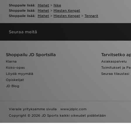
Shoppaile lisää:
Miehet
>
Nike
Shoppaile lisää:
Miehet
>
Miesten Kengat
Shoppaile lisää:
Miehet
>
Miesten Kengat
>
Tennarit
Seuraa meitä
Shoppailu JD Sportsilla
Tarvitsetko a
Klarna
Asiakaspalvelu
Koko-opas
Toimitukset ja Pa
Löydä myymälä
Seuraa tilaustasi
Opiskelijat
JD Blog
Vieraile yrityksemme sivulla
www.jdplc.com
Copyright © 2026 JD Sports kaikki oikeudet pidätetään
Powered by
Translate