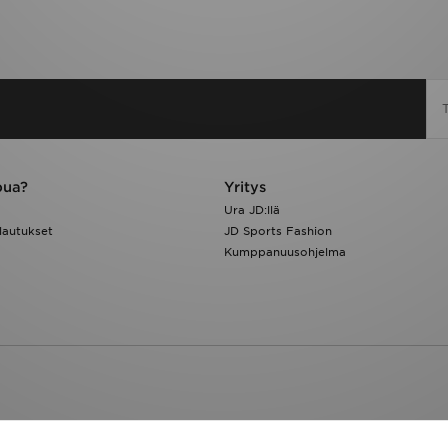
pua?
Yritys
Ura JD:llä
lautukset
JD Sports Fashion
Kumppanuusohjelma