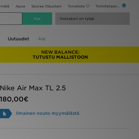
ymälä
Apua
Seuraa tilaustani
Toivelista
Toimitetaan...
Ostoskori on tyhjä
Uutuudet
Ale
NEW BALANCE:
TUTUSTU MALLISTOON
Nike Air Max TL 2.5
180,00€
Ilmainen nouto myymälästä