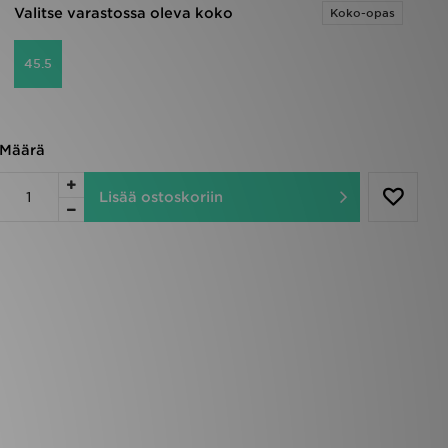
Valitse varastossa oleva koko
Koko-opas
45.5
Määrä
Lisää ostoskoriin