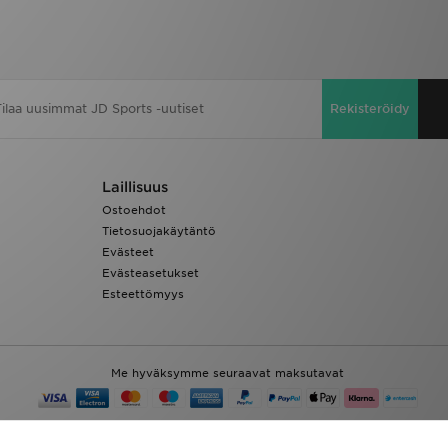
Rekisteröidy
Laillisuus
Ostoehdot
Tietosuojakäytäntö
Evästeet
Evästeasetukset
Esteettömyys
Me hyväksymme seuraavat maksutavat